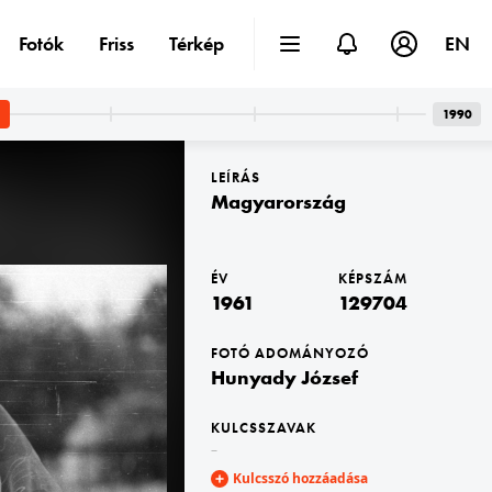
Fotók
Friss
Térkép
EN
1990
LEÍRÁS
Magyarország
ÉV
KÉPSZÁM
1961
129704
1961 · Szeged
ba összefolyása.
Kiskundorozsma (ekkor önálló, ma a város része), szélmalom.
FOTÓ ADOMÁNYOZÓ
Hunyady József
KULCSSZAVAK
–
Kulcsszó hozzáadása