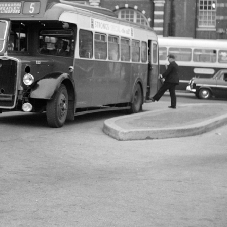
· Budapest V.
1959 · Budapest V.
ajó kikötője a lerombolt Erzsébet híd pesti hídfőjénél.
alsó rakpart a lerombolt Erzsébet híd pesti hídfő
1959 · Siklós
a vár főkapuja.