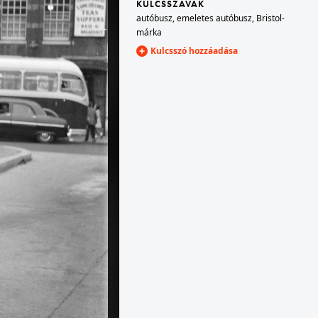
KULCSSZAVAK
autóbusz
,
emeletes autóbusz
,
Bristol-
márka
1959
Kulcsszó hozzáadása
jénél.
1959 · Siklós
kilátás a várból a Szársomlyó felé.