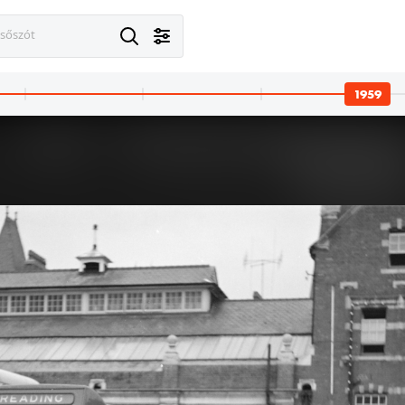
esőszót
1959
· Budapest XI.
1959 · Budapest XI.
ztítása a Budaörsi út - Fehérló utca közötti területen, háttérben a Pamuttextilművek (később Dorottya udvar) épülete.
bontott tégla tisztítása a a Budaörsi út - Fehérló utca közötti t