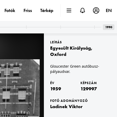
Fotók
Friss
Térkép
EN
1990
LEÍRÁS
Egyesült Királyság
,
Oxford
Gloucester Green autóbusz-
pályaudvar.
1959 · Budapest V.
erületen.
Kossuth Lajos utca az Astoria felé nézve.
ÉV
KÉPSZÁM
1959
129997
FOTÓ ADOMÁNYOZÓ
Ladinek Viktor