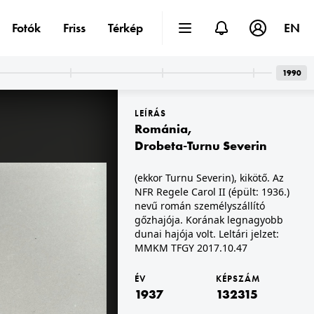
Fotók
Friss
Térkép
EN
1990
LEÍRÁS
Románia
,
Drobeta-Turnu Severin
(ekkor Turnu Severin), kikötő. Az
NFR Regele Carol II (épült: 1936.)
1937 · Pécs
lom.
légifotó a Szent Péter- és Szent Pál-székesegyházról, fent középen a Kikelet szálló.
nevű román személyszállító
gőzhajója. Korának legnagyobb
dunai hajója volt. Leltári jelzet:
MMKM TFGY 2017.10.47
ÉV
KÉPSZÁM
1937
132315