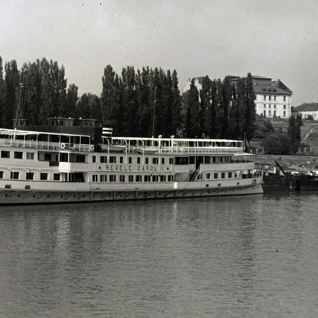
1937
193
Rácz Lea és dr. Mosonyi Sándor
1937 · Budapest VI.
1937 · Budapest VI.
1937 · Bud
művész tetőtéri műteremlakásának teraszán készült, háttérben a Terézvárosi templom.
Nagymező utca 3., a felvétel Bortnyik Sándor festő- és grafikusművész tetőtéri műteremlakásában készült, ahol a művész reklámgrafikai és festő magániskolája működött, a képen az egyik hallgató.
Nagymező utca 3., Bortnyik Sándor festő- és grafikusművész tetőtéri műteremlakásának teraszán.
Nagymező utca 3., a felvétel a balra látható B