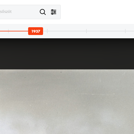
esőszót
1937
937 · Komló
1937 · Pécs
ikonda-gyógyfürdő.
légifotó, középen a jezsuita Pius Gimnázium és Internátus (később Pécsi Tudományegyetem) épülete és a Jézus Szíve (Pius) temp