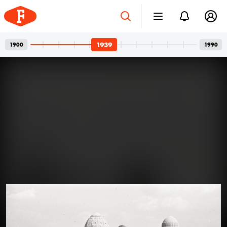
1939
1900
1990
Betonvázak és privát
2026. júl. 24.
pillanatok
Bordács Ferenc fotográfus két világa
Az idén száz éve született Bordács Ferenc, a
Középületépítő Vállalat egykori fotográfusának
fotóhagyatéka egyszerre nyújt tárgyilagos látleletet a
késő modern magyar építészet emblematikus
épületeinek születéséről; és tárja fel egy folyamatosan
1939
1939
kísérletező, a családi pillanatok megragadásán túl
autonóm képeket is készítő alkotó gyakorlatát.
Felvételein budapesti és párizsi utcák, balatoni nyarak,
a felhőtlen gyermekkor hangulatai, valamint
építőmunkások, és mára nem egy esetben eldózerolt
épületek születésének pillanatai váltják egymást. A