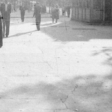
1952 · Magyarország,Balaton
1952 · Magya
1952
1952
Ford Mainline Fordor Sedan 1952 személygépkocsi.
Ford Mainline Fordor Sedan 1952 személyg