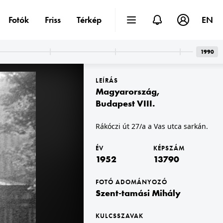
Fotók
Friss
Térkép
EN
1990
LEÍRÁS
Magyarország
,
Budapest VIII.
Rákóczi út 27/a a Vas utca sarkán.
t XIII.
1952
allai Imre) utcai sarokház.
ÉV
KÉPSZÁM
1952
13790
FOTÓ ADOMÁNYOZÓ
Szent-tamási Mihály
KULCSSZAVAK