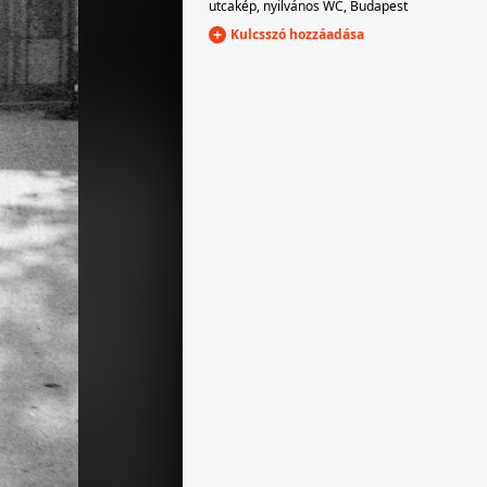
utcakép
,
nyilvános WC
,
Budapest
Kulcsszó hozzáadása
rország,Balaton
1952
1952
épkocsi.
Ford Mainline Fordor Sedan 1952 személygépkocsi.