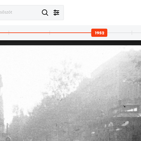
esőszót
1952
· Mátraháza
1952 · Mátraháza
1952 · Mátraháza
1952 · Budapes
éd tiszti üdülő tornyából.
kilátás a Honvéd tiszti üdülő tornyából.
SZOT üdülő (később Pagoda Pihenő Panzió).
Radnóti Miklós (Sziget) utca a Duna felé nézve, balra a Tátra (S