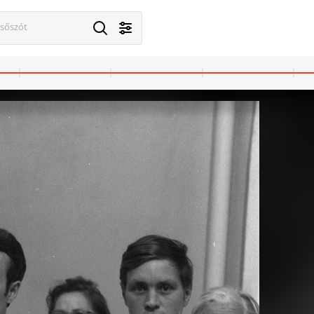
esőszót
1972 · Budapest V.
1972 · Budapest V.
1972
szteri műsorában.
az MTV stúdiója, Alice és Ellen Kessler a televízió szilveszteri műsorában.
az MTV stúdiója, Alice és Ellen Kessler a televízió szilveszteri műsorában.
az MTV stúdió