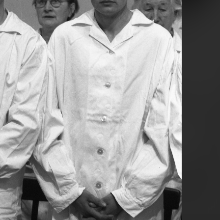
1972 · Algyő
1972 · Algyő
1972 
nia egyik vezetője, Herskovits Pál és Sipos Tamás riporterek.
a közúti Tisza-híd építése.
a közúti Tisza-híd építése.
a köz
 · Magyarország
1972 · Magyarország
res Gábor rendező, operatőr.
Pege Aladár nagybőgőművész.