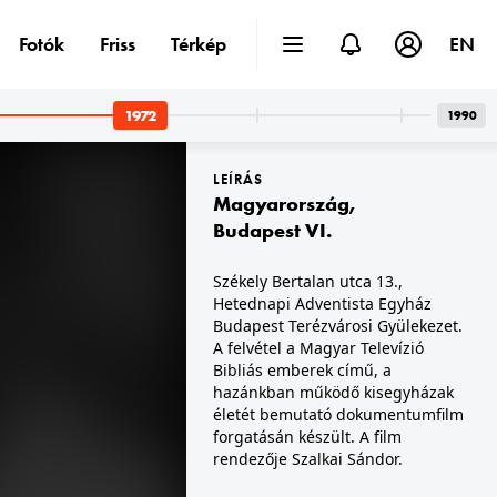
Fotók
Friss
Térkép
EN
1972
1990
LEÍRÁS
Magyarország
,
Budapest VI.
Székely Bertalan utca 13.,
Hetednapi Adventista Egyház
 · Budapest V.
1972 · Budapest V.
ja, Alice és Ellen Kessler a televízió szilveszteri műsorában.
az MTV stúdiója, Gina Lollobrigida, Vitray Tamás és Antal Imre a televízió szilveszteri műsorában.
Budapest Terézvárosi Gyülekezet.
A felvétel a Magyar Televízió
Bibliás emberek című, a
hazánkban működő kisegyházak
életét bemutató dokumentumfilm
forgatásán készült. A film
rendezője Szalkai Sándor.