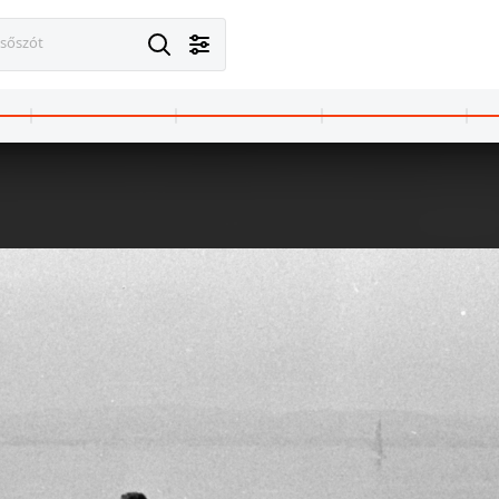
esőszót
1970
1970 · Monor
a József Attila Gimnázium KISZ-klubja.