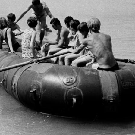
1970 · Monor
1970 · Monor
szedik a sárgarépát a Kossuth Tsz-ben.
szedik a sárgarépát a Kossuth Tsz-ben.
1970 · Nagykőrös
1970 · Nagykőrös
a Nagykőrösi Konzervgyár bölcsődéje.
József Attila utca, autóbuszváró a Nagykőrösi Konzervgyár kapujával szemben.