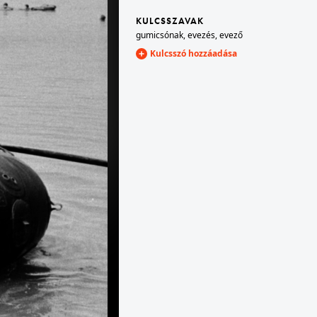
KULCSSZAVAK
gumicsónak
,
evezés
,
evező
1970 · Monor
szedik a sárgarépát a Kossuth Tsz-ben.
Kulcsszó hozzáadása
1970 · Cegléd
a Dél-Pest megyei Területi Tsz-szövetség közgyűlése.