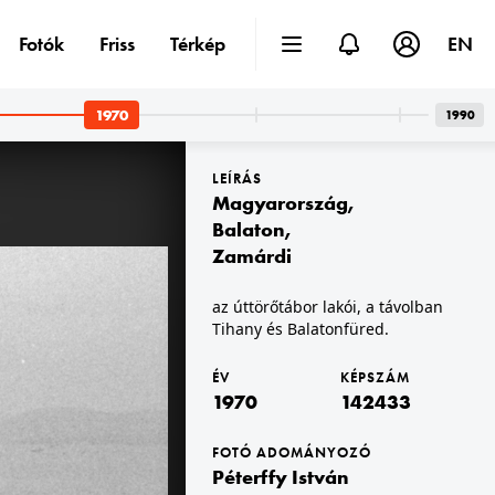
Fotók
Friss
Térkép
EN
1970
1990
LEÍRÁS
Magyarország
,
Balaton
,
Zamárdi
1970 · Monor
az úttörőtábor lakói, a távolban
a József Attila Gimnázium KISZ-klubja.
Tihany és Balatonfüred.
ÉV
KÉPSZÁM
1970
142433
FOTÓ ADOMÁNYOZÓ
Péterffy István