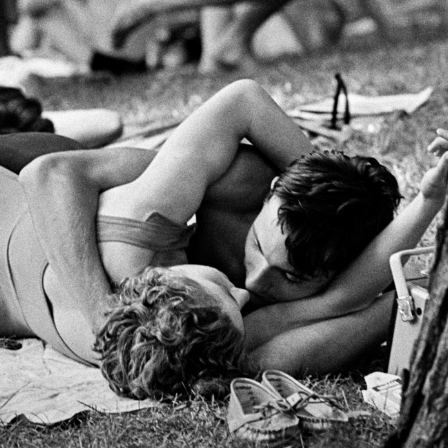
1968 · Bukarest
1968 · Bukarest
trada Ion Câmpineanu 28., Kongresszusi Csarnok (Sala Palatului). A Román Kommunista Párt gyűlése.
Ciprian Porumbescu Konzervatóriu
1968 · Zilah
1968 · Balázsfalva
1968 · Zilah
építkezés az új városnegyedben.
piactér (Piata 1848), a görögkatolikus Szentháromság-székesegyház (Catedrala Sfânta Treime).
kilátás a mai Silvania Főgimnázium felől, balr