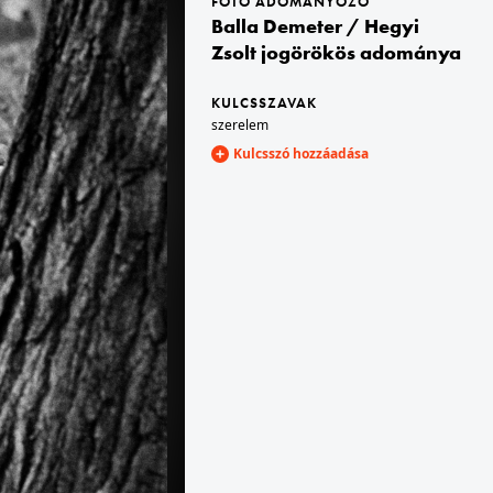
FOTÓ ADOMÁNYOZÓ
Balla Demeter / Hegyi
Zsolt jogörökös adománya
1968 · Bukarest
m, Halmos György zongoraművész.
a Hotel Lido uszodája.
KULCSSZAVAK
szerelem
Kulcsszó hozzáadása
1968 · Románia,Erdély
a a református templom, jobbra a Kossuth tér (piața Iuliu Maniu).
Hans Hermann erdélyi szász festő.