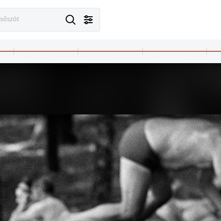
esőszót
1968 · Craiova
năraș a román fegyveres erők tábornoka. A felvétel az 1968 április 12-i látogatás alkalmával készült.
Charles de Gaulle francia köztársasági elnök (balról a második) látogatása a villamos erőműben, mellette Nicolae Ceaușescu román pártvezető.