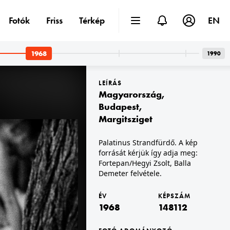
Fotók
Friss
Térkép
EN
1968
1990
LEÍRÁS
Magyarország
,
Budapest
,
Margitsziget
1968 · Bukarest
Palatinus Strandfürdő. A kép
Államtanács palotája (egykor királyi palota, ma Román Nemzeti Művészeti Múzeum). Charles de Gaulle francia köztársasági elnök (jobbról a második) látogatása, vele szemben Nicolae Ceaușescu román pártvezető.
forrását kérjük így adja meg:
Fortepan/Hegyi Zsolt, Balla
Demeter felvétele.
ÉV
KÉPSZÁM
1968
148112