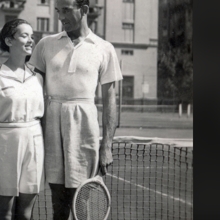
1939 · Dürnstein
1939 · Munkács
a Duna partján a Dürsteini Apátság temploma, jobbra fenn a várrom.
Fő utca (később Béke utca) 23. számú ház.
· Munkács
1939 · Munkács
1939 · Munkács
Vár.
Vár.