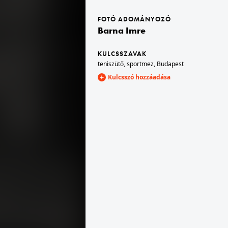
FOTÓ ADOMÁNYOZÓ
Barna Imre
1939 · Munkács
Tisztviselő utca (később Október 26. utca) 26. és 28. számú ház.
KULCSSZAVAK
teniszütő
,
sportmez
,
Budapest
Kulcsszó hozzáadása
1939 · Munkács
Vár.