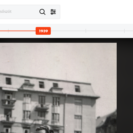
esőszót
1939
· Abaújszántó
1939 · Munkács
1939 · Munká
 Gyümölcsoltó Boldogasszony-templom.
Latorca-part, szemben a Szent Miklós kolostor.
őrhegyaljai (podheringi) emlékoszlop, az 1848–49-es szabadságharc során, 1849.04.22-én vívott cs