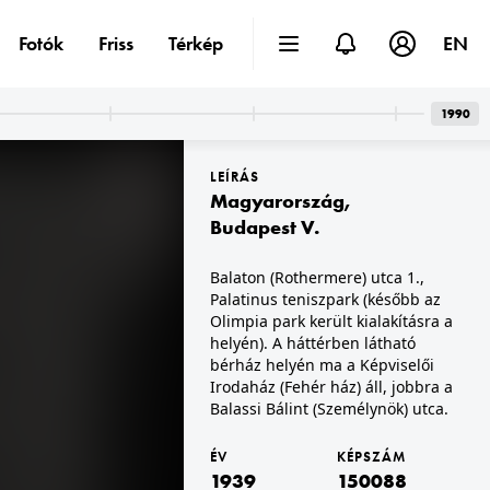
Fotók
Friss
Térkép
EN
1990
LEÍRÁS
Magyarország
,
Budapest V.
Balaton (Rothermere) utca 1.,
Palatinus teniszpark (később az
cs
1939 · Pozsony
ata emlékére állították 1901-ben.
Duna-part, jobbra a Koronázási domb tér (később Námestie Ľudovít Štúr), Vigadó (Redoute).
Olimpia park került kialakításra a
helyén). A háttérben látható
bérház helyén ma a Képviselői
Irodaház (Fehér ház) áll, jobbra a
Balassi Bálint (Személynök) utca.
ÉV
KÉPSZÁM
1939
150088