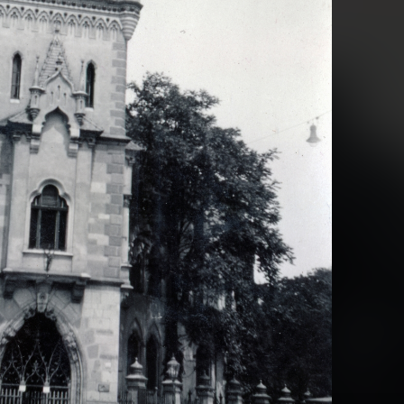
· Pécs
1939 · Pécs
i repülőtér, a Horthy Miklós Nemzeti Repülő Alap kiképző keretének tagjai.
Tüzér utcai repülőtér, a Horthy Miklós Nemzeti Repülő Alap kiképző keretén
 Pécs
1939 · Pécs
őtér, a Horthy Miklós Nemzeti Repülő Alap kiképző keretének tagjai. Bücker Bü 131 "Jungmann" repülőgép.
a Horthy Miklós Nemzeti Repülő Alap kiképző keretének tagja gyakorlórepülésen. Bücker Bü 131 "Jungm