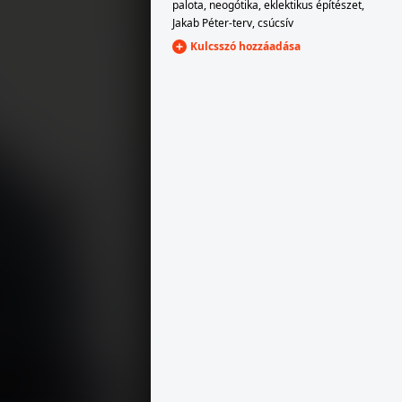
palota
,
neogótika
,
eklektikus építészet
,
Jakab Péter-terv
,
csúcsív
Kulcsszó hozzáadása
1939 · Pécs
ek tagja.
Tüzér utcai repülőtér, a Horthy Miklós Nemzeti Repülő Alap kiképző keretének tagja egy DKW típusú személygépkocsiban.
1939 · Pécs
ann" repülőgép.
Tüzér utcai repülőtér, a Horthy Miklós Nemzeti Repülő Alap kiképző keretének tagjai, Weiss Manfréd gyártmányú, Fokker C.V.D. típusú felderítő repülőgépekkel.