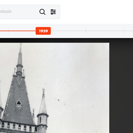
esőszót
1939
939
1939 · Sopron
1939 · Pécs
1
Orsolya tér, Mária-kút, háttérben a Lábasház.
Tüzér utcai repülőtér, a Horthy Miklós Nemzeti Repülő Alap kiképző keretének tagja.
Tüzér