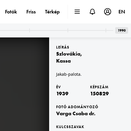
Fotók
Friss
Térkép
EN
1990
LEÍRÁS
Szlovákia
,
Kassa
Jakab-palota.
939 · Pécs
1939 · Pécs
 utcai repülőtér, a Horthy Miklós Nemzeti Repülő Alap kiképző keretének tagja.
Tüzér utcai repülőtér, a Horthy Miklós Nemzeti Repülő Alap kiképző keretének tagja. Bücker Bü 131 "Jungmann" repülőgép.
ÉV
KÉPSZÁM
1939
150829
FOTÓ ADOMÁNYOZÓ
Varga Csaba dr.
KULCSSZAVAK