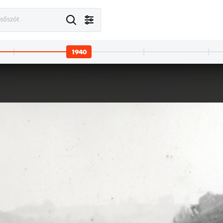
esőszót
1940
1940
1940
ító főszerkesztőjének a sírja.