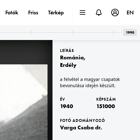
Fotók
Friss
Térkép
EN
1990
LEÍRÁS
Románia
,
Erdély
a felvétel a magyar csapatok
bevonulása idején készült.
1940 · Kisar
gépágyú állás.
ÉV
KÉPSZÁM
1940
151000
FOTÓ ADOMÁNYOZÓ
Varga Csaba dr.