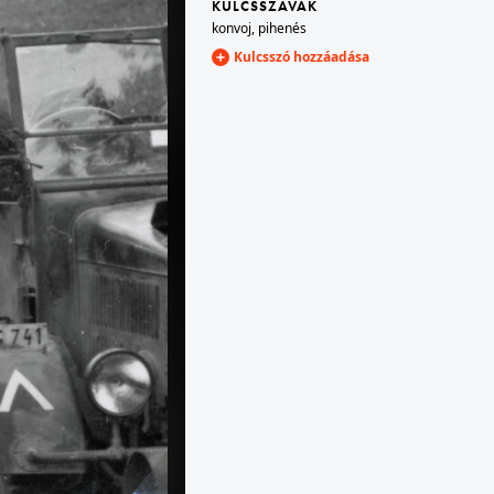
KULCSSZAVAK
konvoj
,
pihenés
Kulcsszó hozzáadása
1940 · Románia,Erdély
páncélvonat, amint átlépi a határt a magyar csapatok bevonulásakor.
1940 · Románia,Erdély
román kiserőd.