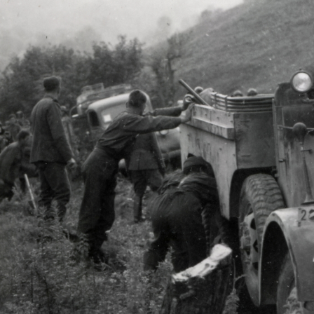
1940
1940
· Szinérváralja
1940 · Sárköz
 kiserőd.
Sztáray kastély.