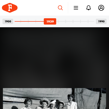
1939
1900
1990
Betonvázak és privát
2026. júl. 24.
pillanatok
Bordács Ferenc fotográfus két világa
Az idén száz éve született Bordács Ferenc, a
Középületépítő Vállalat egykori fotográfusának
fotóhagyatéka egyszerre nyújt tárgyilagos látleletet a
késő modern magyar építészet emblematikus
épületeinek születéséről; és tárja fel egy folyamatosan
1939
1939 · Budapest XII.
kísérletező, a családi pillanatok megragadásán túl
Németvölgyi út, Farkasréti temető.
autonóm képeket is készítő alkotó gyakorlatát.
Felvételein budapesti és párizsi utcák, balatoni nyarak,
a felhőtlen gyermekkor hangulatai, valamint
építőmunkások, és mára nem egy esetben eldózerolt
épületek születésének pillanatai váltják egymást. A