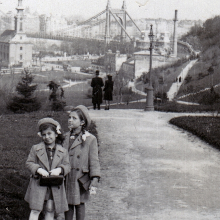
 · Diósgyőr
1940 · Miskolc · Diósgyőr
1940 · Miskolc 
pályák.
vasgyári teniszpályák.
vasgyári teniszp
1940 · Lemhény
1940 · Teke