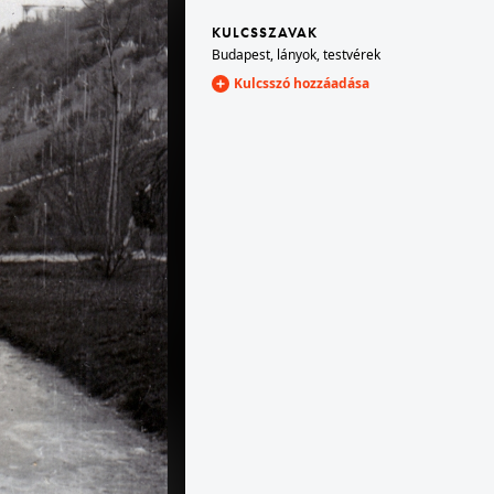
KULCSSZAVAK
Budapest
,
lányok
,
testvérek
· Diósgyőr
1940 · Miskolc · Diósgyőr
ályák.
vasgyári teniszpályák.
Kulcsszó hozzáadása
rőpatak
1940 · Tekerőpatak
székelykapu.