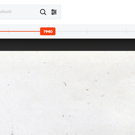
esőszót
1940
· Losonc
1940 · Miskolc · Diósgyőr
1940 · Losonc
 liget.
vasgyári teniszpályák.
Városi liget.