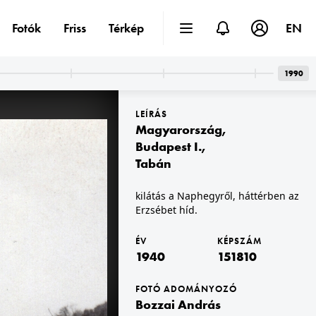
Fotók
Friss
Térkép
EN
1990
LEÍRÁS
Magyarország
,
Budapest I.
,
Tabán
1940
kilátás a Naphegyről, háttérben az
Erzsébet híd.
ÉV
KÉPSZÁM
1940
151810
FOTÓ ADOMÁNYOZÓ
Bozzai András