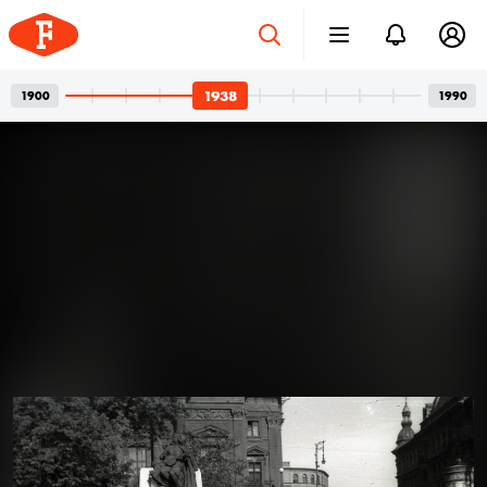
1938
1900
1990
Betonvázak és privát
2026. júl. 24.
pillanatok
Bordács Ferenc fotográfus két világa
Az idén száz éve született Bordács Ferenc, a
Középületépítő Vállalat egykori fotográfusának
fotóhagyatéka egyszerre nyújt tárgyilagos látleletet a
késő modern magyar építészet emblematikus
épületeinek születéséről; és tárja fel egy folyamatosan
1938
1938
1938 · Budapest VII.
kísérletező, a családi pillanatok megragadásán túl
Károly (Károly király út) körút 17-19., jobbra a Madách Imre tér.
autonóm képeket is készítő alkotó gyakorlatát.
Felvételein budapesti és párizsi utcák, balatoni nyarak,
a felhőtlen gyermekkor hangulatai, valamint
építőmunkások, és mára nem egy esetben eldózerolt
épületek születésének pillanatai váltják egymást. A