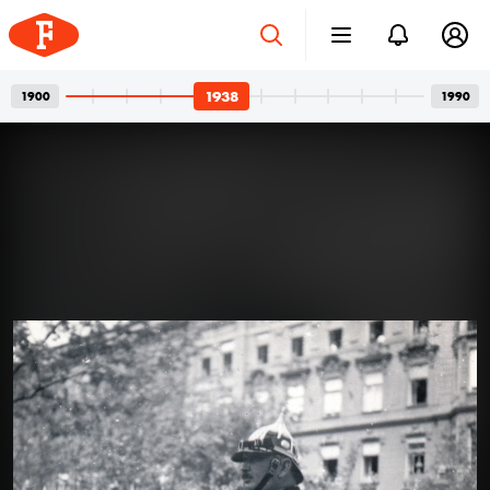
1938
1900
1990
Betonvázak és privát
2026. júl. 24.
pillanatok
Bordács Ferenc fotográfus két világa
Az idén száz éve született Bordács Ferenc, a
Középületépítő Vállalat egykori fotográfusának
fotóhagyatéka egyszerre nyújt tárgyilagos látleletet a
késő modern magyar építészet emblematikus
épületeinek születéséről; és tárja fel egy folyamatosan
1938
1938
kísérletező, a családi pillanatok megragadásán túl
autonóm képeket is készítő alkotó gyakorlatát.
Felvételein budapesti és párizsi utcák, balatoni nyarak,
a felhőtlen gyermekkor hangulatai, valamint
építőmunkások, és mára nem egy esetben eldózerolt
épületek születésének pillanatai váltják egymást. A