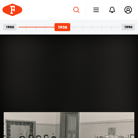
1938
1900
1990
Betonvázak és privát
2026. júl. 24.
pillanatok
Bordács Ferenc fotográfus két világa
Az idén száz éve született Bordács Ferenc, a
Középületépítő Vállalat egykori fotográfusának
fotóhagyatéka egyszerre nyújt tárgyilagos látleletet a
késő modern magyar építészet emblematikus
épületeinek születéséről; és tárja fel egy folyamatosan
1938
1938
kísérletező, a családi pillanatok megragadásán túl
autonóm képeket is készítő alkotó gyakorlatát.
Felvételein budapesti és párizsi utcák, balatoni nyarak,
a felhőtlen gyermekkor hangulatai, valamint
építőmunkások, és mára nem egy esetben eldózerolt
épületek születésének pillanatai váltják egymást. A