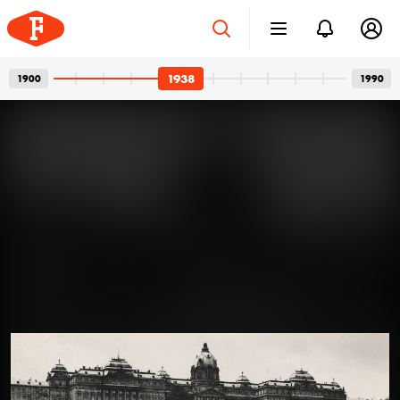
1938
1900
1990
Betonvázak és privát
2026. júl. 24.
pillanatok
Bordács Ferenc fotográfus két világa
Az idén száz éve született Bordács Ferenc, a
Középületépítő Vállalat egykori fotográfusának
fotóhagyatéka egyszerre nyújt tárgyilagos látleletet a
késő modern magyar építészet emblematikus
épületeinek születéséről; és tárja fel egy folyamatosan
1938
1938
1938 · Verőce
kísérletező, a családi pillanatok megragadásán túl
(Nógrádverőce).
autonóm képeket is készítő alkotó gyakorlatát.
Felvételein budapesti és párizsi utcák, balatoni nyarak,
a felhőtlen gyermekkor hangulatai, valamint
építőmunkások, és mára nem egy esetben eldózerolt
épületek születésének pillanatai váltják egymást. A