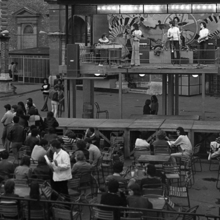
1972 · Magyarország
1972 · Ma
1972 · Budapest XIV. · Népstadion
1972 · Budapest XIV. · Népstadion
s tér).