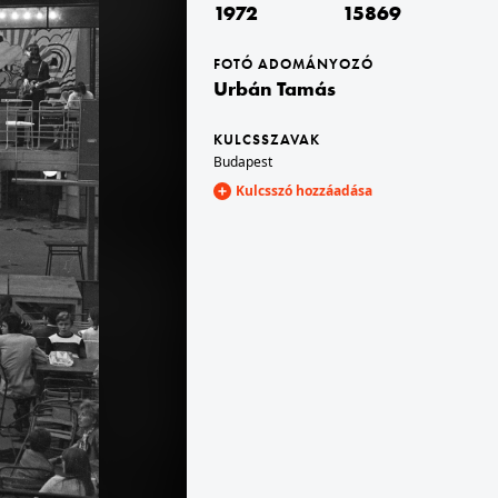
1972
15869
gyarország
1972 · Budapest VIII.
FOTÓ ADOMÁNYOZÓ
Múzeum körút az egyetem előtt, az Astoria kereszteződés felé nézve.
Urbán Tamás
KULCSSZAVAK
Budapest
Kulcsszó hozzáadása
1972 · Budapest VIII.
1972 · Budapest I.
Múzeum körút, az Astoria kereszteződés felé nézve.
Várkert Bazár, Budai Ifjúsági Park. A színpadon az Interbrass együttes: Kalmus József énekes, Másik János billentyűs, Poganatosz Nikosz dobos, Szilágyi László pozan, Neszmély Imre basszusgitár, szaxofon Molnár Ákos szaxofon.