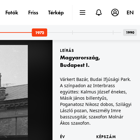
Fotók
Friss
Térkép
EN
1972
1990
LEÍRÁS
Magyarország
,
Budapest I.
Várkert Bazár, Budai Ifjúsági Park.
A színpadon az Interbrass
1972 · Magyarország
Cserháti Zsuzsa lottószámokkal.
együttes: Kalmus József énekes,
Másik János billentyűs,
Poganatosz Nikosz dobos, Szilágyi
László pozan, Neszmély Imre
basszusgitár, szaxofon Molnár
Ákos szaxofon.
ÉV
KÉPSZÁM