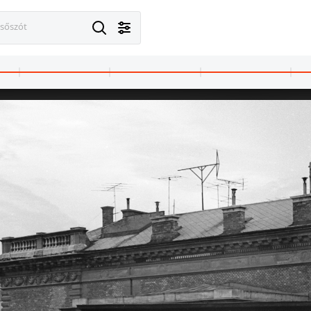
esőszót
1972
1972