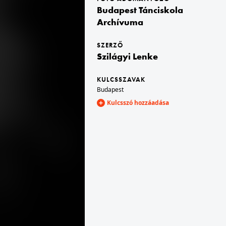
Budapest Tánciskola
Archívuma
1989 · Arad
alom.
Romániai forradalom.
SZERZŐ
Szilágyi Lenke
KULCSSZAVAK
Budapest
Kulcsszó hozzáadása
1989 · Bukarest
Piața George Enescu, jobbra a Strada C. A. Rosetti sarok. Romániai forradalom.