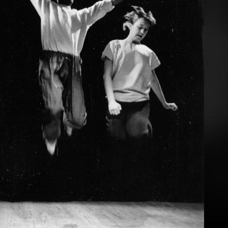
d
1989 · Arad
1989 · Arad
orradalom.
Romániai forradalom.
Romániai forrad
1989 · Bukarest
1989 · Bukarest
1989 · Bukarest
Strada Demetru Ion Dobrescu (Strada Onești), a Belügyminisztérium épülete. Romániai forradalom.
Strada Demetru Ion Dobrescu (Strada Onești) a Forradalom tér (Piața Revoluției) felől, szemben az Egyetemi Könyvtár megrongált épülete. Romániai forradalom.
Strada Demetru Ion Dobrescu (Strada Onești) a Forradalom tér (Piața Revoluției) felől, szemben az Egyetemi Könyvtár megrongált épülete. Romániai forradalom.