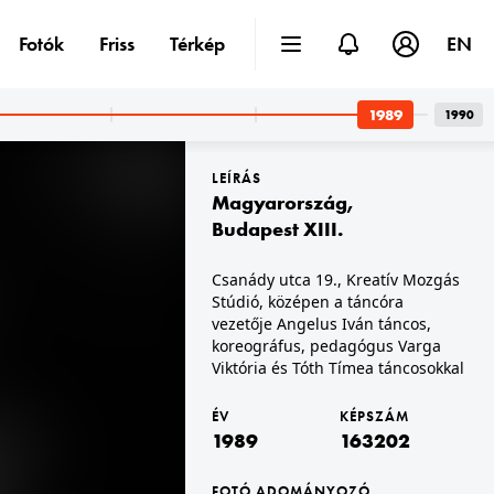
Fotók
Friss
Térkép
EN
1989
1990
LEÍRÁS
Magyarország
,
Budapest XIII.
Csanády utca 19., Kreatív Mozgás
Stúdió, középen a táncóra
1989 · Nagyvárad
radalom.
Szent László tér (Piata Unirii) a Városháza előtt, háttérben a Szent László-templom. Romániai forradalom.
vezetője Angelus Iván táncos,
koreográfus, pedagógus Varga
Viktória és Tóth Tímea táncosokkal
ÉV
KÉPSZÁM
18
18
1989
163202
s tartalom
Korhatáros tartalom
kintés
Megtekintés
FOTÓ ADOMÁNYOZÓ