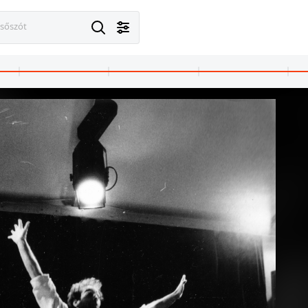
esőszót
· Nagyvárad
1989 · Nagyvárad
(Piata Unirii) a Városháza előtt, balra a háttérben a Bémer tér (Piata Regele Ferdinand I). Romániai forradalom.
Szent László tér (Piata Unirii) a Városháza előtt. Romániai for
18
18
atáros tartalom
Korhatáros tartalom
Korhatáro
Megtekintés
Megtekintés
Megte