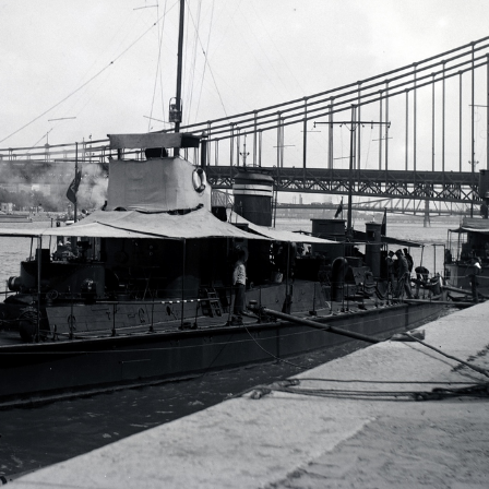
dapest I. · budai Vár
1927 · Budapest V.
1927
evéltár az Anjou (Prímás) bástya felől nézve.
kilátás a Gellért-hegyről a Szent István-bazilika felé. Előtérben az Erzsébet híd pesti hídfője és a Március 15. (Eskü) tér a piarista tömb még álló épületeivel.
7 · Balatonfüred
1927 · Magyarország
1927 · Budapest 
i temető utca 1., Siske-malom.
Orbán utca 9., balra fent a Fe