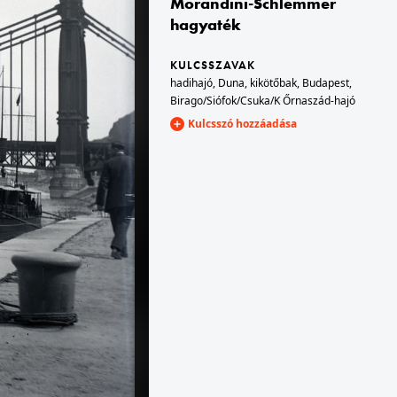
Morandini-Schlemmer
hagyaték
1927 · Székesfehérvár
Hosszú (Szentháromság) temető, Prohászka Ottokár püspök sírja a temetőkápolnában.
KULCSSZAVAK
hadihajó
,
Duna
,
kikötőbak
,
Budapest
,
Birago/Siófok/Csuka/K Őrnaszád-hajó
Kulcsszó hozzáadása
I. · Tabán
1927 · Budapest · Margitsziget
lsőhegy utca házai.
Víztorony.