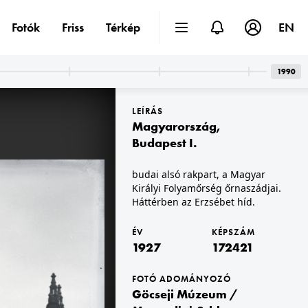
Fotók
Friss
Térkép
EN
1990
LEÍRÁS
Magyarország
,
Budapest I.
budai alsó rakpart, a Magyar
Királyi Folyamőrség őrnaszádjai.
1927 · Budapest I. · Tabán
lata.
Naphegy utca a Czakó utcai elemi iskola alatt, balra háttérben az Attila út 59. (Attila utca 19.) számú ház látszik.
Háttérben az Erzsébet híd.
ÉV
KÉPSZÁM
1927
172421
FOTÓ ADOMÁNYOZÓ
Göcseji Múzeum /