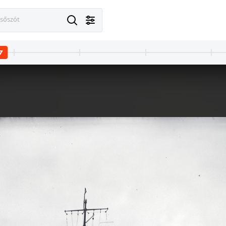
esőszót
7
 Budapest I. · Tabán
1927 · Budapest I. · Tabán
tca a Kereszt utca felé nézve.
Hadnagy utca, jobbra az Eper utca torko