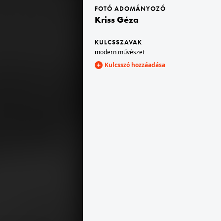
FOTÓ ADOMÁNYOZÓ
Kriss Géza
1982
zült.
KULCSSZAVAK
modern művészet
Kulcsszó hozzáadása
1982 · Budapest VIII.
pítkezése.
Losonci tér, a Józsefvárosi Lakótelepi Általános Iskola (később Losonci téri Általános Iskola) építkezése.