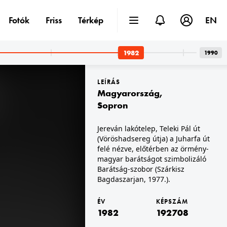
Fotók
Friss
Térkép
EN
1982
1990
LEÍRÁS
Magyarország
,
Sopron
Jereván lakótelep, Teleki Pál út
(Vöröshadsereg útja) a Juharfa út
1982
1982 · Budapest VIII.
Nagy Templom utca - Práter utca sarok. A felvétel a Práter utca 34-ből készült.
felé nézve, előtérben az örmény-
magyar barátságot szimbolizáló
Barátság-szobor (Szárkisz
Bagdaszarjan, 1977.).
ÉV
KÉPSZÁM
1982
192708