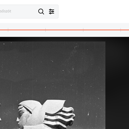
esőszót
1982 · Budapest XIII.
1982
1982
úti hídról nézve.
Újpesti-öböl, szemben a Népszigeten a Ganz Hajó- és Darugyár.