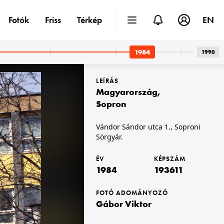
Fotók
Friss
Térkép
EN
1984
1990
LEÍRÁS
Magyarország
,
Sopron
Vándor Sándor utca 1., Soproni
Sörgyár.
1984
ÉV
KÉPSZÁM
1984
193611
FOTÓ ADOMÁNYOZÓ
Gábor Viktor