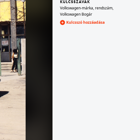
KULCSSZAVAK
Volkswagen-márka
,
rendszám
,
1984
Volkswagen Bogár
sztő-riporterének.
"Kondor Béla kiállítás"
Kulcsszó hozzáadása
1984
"Kisfaludy-Stróbl Zsigmond kiállítás"