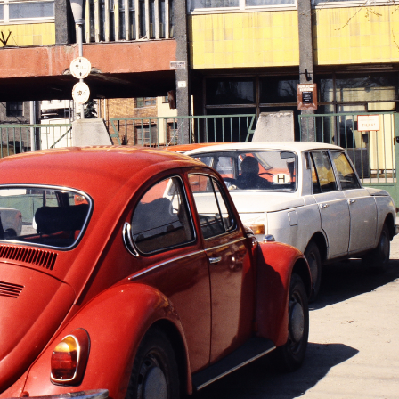
1984 · Budapest I. · budai Vár
Magyar Nemzeti Galéria, Távoli utcák üzenete - plakátkiállítás. Barcsay Jenő festőművész nyilatkozik Bogyay Katalinnak, a Magyar Televízió szerke
84
1984
Kondor Béla kiállítás"
"Kondor Béla kiállítás"