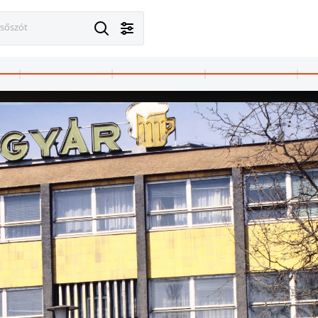
esőszót
1984