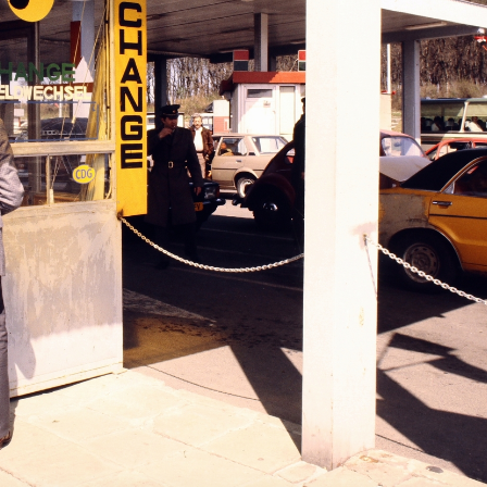
1984
or Béla kiállítás"
"Kondor Béla kiállítás"
1984
udy-Stróbl Zsigmond kiállítás"
"Kisfaludy-Stróbl Zsigmond kiállítás"