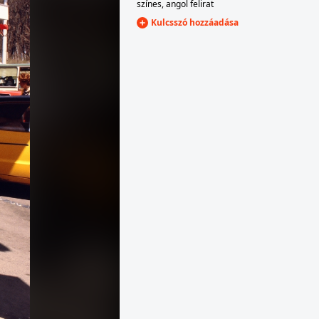
színes
,
angol felirat
Kulcsszó hozzáadása
1984
"Kondor Béla kiállítás"
1984
"Mai Szlovák Grafika kiállítás"