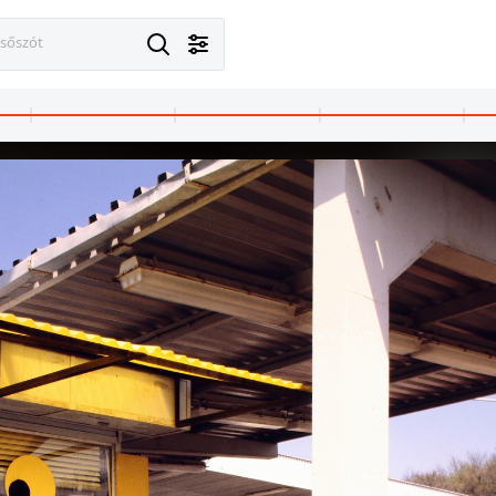
esőszót
1984