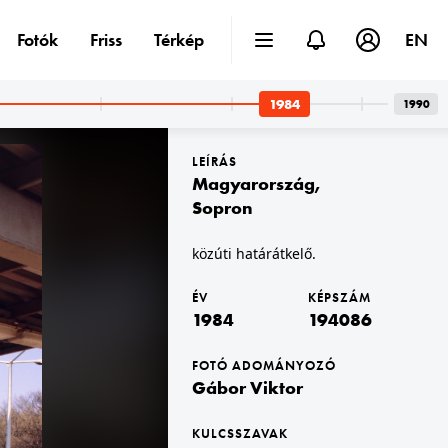
Fotók
Friss
Térkép
EN
1984
1990
LEÍRÁS
Magyarország
,
Sopron
közúti határátkelő.
1984 · Budapest I. · budai Vár
Magyar Nemzeti Galéria, Távoli utcák üzenete - plakátkiállítás. Barcsay Jenő festőművész nyilatkozik Bogyay Katalinnak, a Magyar Televízió szerkesztő-riporterének.
ÉV
KÉPSZÁM
1984
194086
FOTÓ ADOMÁNYOZÓ
Gábor Viktor
KULCSSZAVAK