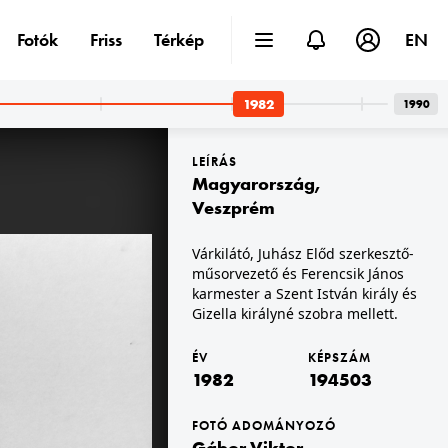
Fotók
Friss
Térkép
EN
1982
1990
LEÍRÁS
Magyarország
,
Veszprém
Várkilátó, Juhász Előd szerkesztő-
műsorvezető és Ferencsik János
2 · Budapest II.
1982 · Budapest II.
, a felvétel egy kutyakiállítás és vásár idején készült, háttérben a Staisztika asztalitenisz csarnoka.
Marczibányi tér, a felvétel egy kutyakiállítás és vásár idején készült.
karmester a Szent István király és
Gizella királyné szobra mellett.
ÉV
KÉPSZÁM
1982
194503
FOTÓ ADOMÁNYOZÓ
Gábor Viktor