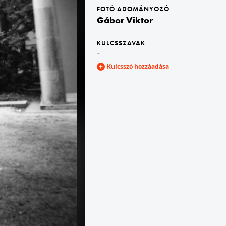
FOTÓ ADOMÁNYOZÓ
Gábor Viktor
 Sopron
1984 · Sopron
határátkelő.
közúti határátkelő.
KULCSSZAVAK
–
Kulcsszó hozzáadása
1984 · Velence
 ma a siófoki kórház parkjában állnak.
Giardini della Biennale, a 41. Velencei Biennálé (La Biennale di Venezia), Nemzetközi Művészeti Kiállítás. Belga pavilon, José Vermeersch belga szobrász és festőművész kerámiaszobrai.