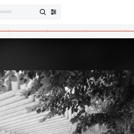
esőszót
4 · Kőszeg
1984 · Bük
1984 · Sopron
sics tér, Hősök kapuja.
Bükfürdő, Termál körút, SZOT Herbert Warnke Gyógyüdülő.
Vándor Sándor utc