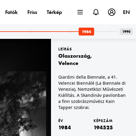
Fotók
Friss
Térkép
EN
1984
1990
LEÍRÁS
Olaszország
,
Velence
Giardini della Biennale, a 41.
Velencei Biennálé (La Biennale di
1984 · Sopron
a 1., Soproni Sörgyár.
Vándor Sándor utca 1., Soproni Sörgyár.
Venezia), Nemzetközi Művészeti
Kiállítás. A Skandináv pavilonban
a finn szobrászművész Kain
Tapper szobrai.
ÉV
KÉPSZÁM
1984
194525