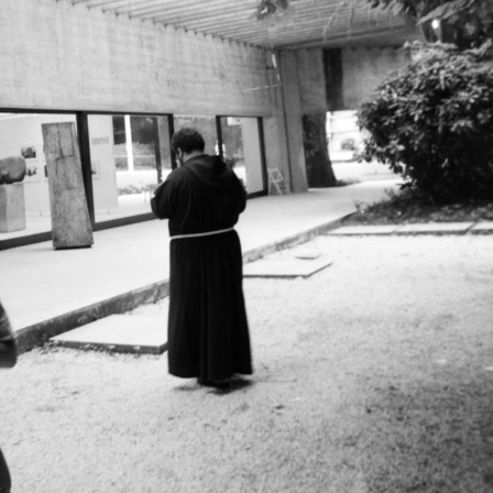
1984 · Kőszeg
1984 · Sopron
1984 ·
Várkör (Béke út), szemben a 8. és 10. számú ház.
közúti határátkelő.
közúti 
1984 · Budapest VI.
1984 · Velence
 nagyáruház.
Nyugati (Marx) tér, Skála Metró nagyáruház.
Giardini della Biennale, a 41. Velencei Biennálé (La Biennale di Venezia), Nemzetközi Művészeti Kiállítás. Magyar pavilon, Varga Imre szobrászművész alkotása, az Eltűnt idő (Les temps perdus). A bronz női alakok