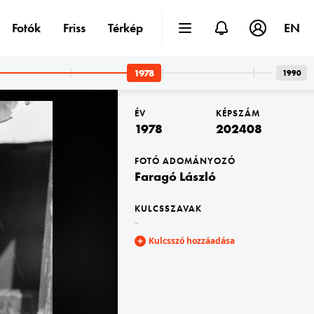
Fotók
Friss
Térkép
EN
1978
1990
ÉV
KÉPSZÁM
1978
202408
FOTÓ ADOMÁNYOZÓ
Faragó László
1978
 (később Szent István Sport Általános Iskola és Gimnázium).
KULCSSZAVAK
–
Kulcsszó hozzáadása