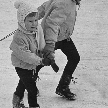
 · Budapest XI.
1970 · Budapest V.
1970
1970
llért tér 3-as számú ház Bartók Béla úti oldala.
a Veres Pálné utca 35-ös számú ház a Szarka utca sarkán.
· Budapest XIII.
1970 · Budapest V.
ca 30-32., az ELMŰ Kőtéri alállomása a Dráva utca felől nézve.
Széchenyi István (Roosevelt) tér, szemben a József Atti