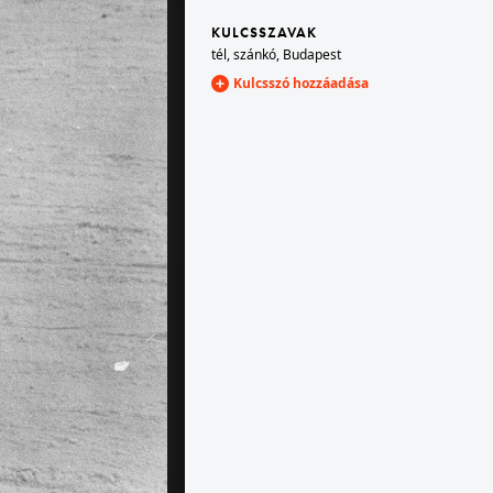
KULCSSZAVAK
tél
,
szánkó
,
Budapest
1970
Kulcsszó hozzáadása
1970 · Magyarország
la utca.
a Teréz (Lenin) körút a Podmaniczky (Rudas László) utca kereszteződésétől az Oktogon (November 7. tér) felé fényképezve.