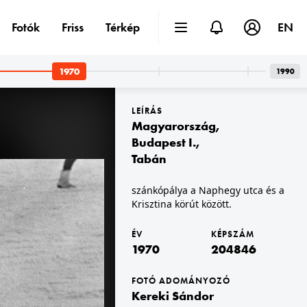
Fotók
Friss
Térkép
EN
1970
1990
LEÍRÁS
Magyarország
,
Budapest I.
,
Tabán
0 · Budapest V.
1970 · Budapest XIII.
szánkópálya a Naphegy utca és a
izsi (Párisi) utca 4.
Váci út a Föveny utca és a Fiastyúk (Thälmann) utca között. A felvétel az Elzett Fémlemezipari Művek (FLIM) Zár- és Lakatgyár előtt készült. Háttérben a Csavargyár épületei.
Krisztina körút között.
ÉV
KÉPSZÁM
1970
204846
FOTÓ ADOMÁNYOZÓ
Kereki Sándor