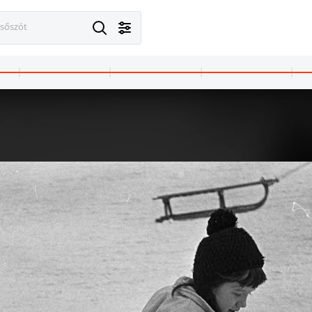
esőszót
1970 · Budapest V.
1970 · Budapest V.
197
ó
Párizsi (Párisi) utca 4.
Párizsi (Párisi) utca 4.
Pár