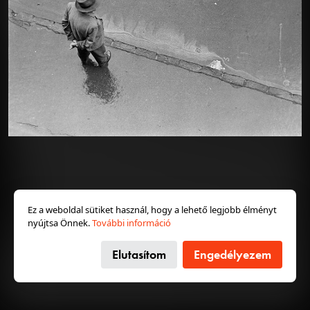
hagyaték a professzionális fotográfusi munka és a
privát szféra sajátos metszéspontjait is láthatóvá teszi
a Kádár-korszak Magyarországáról.
1970 · Budapest VI.
1970 · Budapest XI.
Deák Ferenc tér 6., Anker-ház, kilátás a Hobby bolt kirakatán keresztül, szemben a Budapesti Rendőr-főkapitányság épülete (később szálloda).
horgászok az alsó rakpart lépcsőjén, háttérben a Szabadság híd, távolabb a Petőfi híd látszik.
Bővebben →
A világelsőségtől az
2026. júl. 17.
eljelentéktelenedésig
400 éves a magyar postaszolgálat
Bár arról hosszan lehetne vitatkozni, hogy az összes
1970 · Budapest XI.
1970 · Budapest XI.
1970 · Budapest
előzménnyel együtt hány éves a magyar
a Gellért-hegy alatti Duna-part, háttérben a ködbevesző Erzsébet híd és a Széchenyi Lánchíd.
horgász a Gellért-hegy alatti Duna-parton.
alsó rakpart.
postaszolgálat, annyi bizonyos, hogy az első olyan
hivatalos rendelet, ami egyértelműen a központosított,
országos postaszolgálat kiépítését célozta, idén július
Ez a weboldal sütiket használ, hogy a lehető legjobb élményt
20-án lesz 400 éves. Kis magyar postatörténet a
nyújtsa Önnek.
További információ
Monarchia egykori innovatív éllovasától a későbbi
szürke valóság felé.
Elutasítom
Engedélyezem
Bővebben →
1970 · Budapest VI.
1970 · Budapest VI.
1970 · Budapest VI.
Deák Ferenc tér 6., Anker-ház, kilátás a Hobby bolt kirakatán keresztül.
Deák Ferenc tér 6., Anker-ház, kilátás a Hobby bolt kirakatán keresztül.
Deák Ferenc tér 6., Anker-ház, kilátás a Hobby bolt kirakatán keresztül.
Gumikorszak
2026. júl. 10.