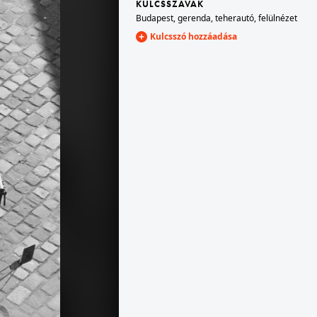
KULCSSZAVAK
Budapest
,
gerenda
,
teherautó
,
felülnézet
Kulcsszó hozzáadása
1978 · Budapest IX.
1978 · Budapest IX.
a Sobieski János utca 12-es számú épület a Balázs Béla utca sarkán.
a Sobieski János utca 12-es számú épület a Balázs Béla utca sarkán.
1978
1978 · Budapest V.
Március 15. tér, a felvétel az Erzsébet híd pesti hídfőjénél készült.