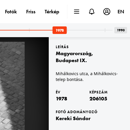
Fotók
Friss
Térkép
EN
1978
1990
LEÍRÁS
Magyarország
,
Budapest IX.
Mihálkovics utca, a Mihálkovics-
telep bontása.
1978 · Budapest XIV. · Városliget
1978 · Budapest XIV.
a felvétel a Városligeti körúton készült, háttérben a Széchenyi fürdő.
Szugló utca, buszmegálló a 77-79. számú ház előtt a Nagy Lajos király útja - Angol utca közötti szakaszon.
ÉV
KÉPSZÁM
1978
206105
FOTÓ ADOMÁNYOZÓ
Kereki Sándor