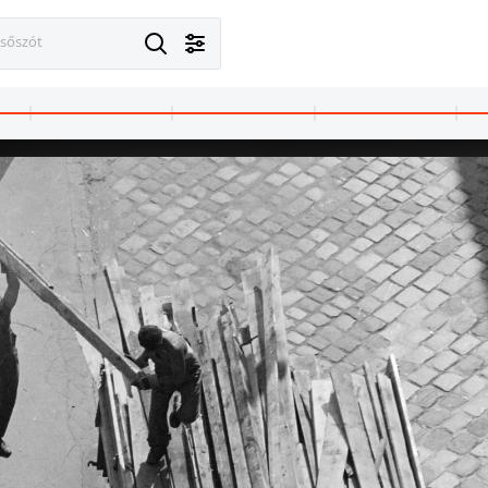
esőszót
1978 · Budapest VIII.
1978
Baross tér, aluljáró.