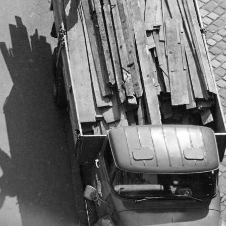
1978 · Budapest IX.
1978 · Budapest IX.
Lenhossék utca, játszótér a Lenhossék utca 25. számú telken (ma a Kerekerdő park része).
a Sobieski János utca 12-es számú épület a Balázs Béla utca sarkán.
1978 · Budapest
1978 · Budapest
Duna-part.
Duna-part.