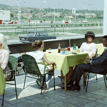
udapest VII.
1969 · Budapest XIV. · Városliget
1969 · Budapes
 Magyar Állami Pincegazdaság mintaboltja.
park a Közlekedési Múzeum mellett, Múzeum Eszpresszó az Orient expressz 1912-ben készült étkezőkocsijában.
Nyugati pályaudvar, az Utasellátó Vállalat ital és ét
9 · Budapest VIII.
1969 · Budapest VIII.
1969 · Budapest
lyaudvar, az Utasellátó Vállalat ital és étel automatája a csarnokban.
Keleti pályaudvar, az Utasellátó Vállalat ital és étel automatája a csarnokban.
Erzsébet (Engels) tér, MÁVAUT autóbusz-pályaudvar. Utasell