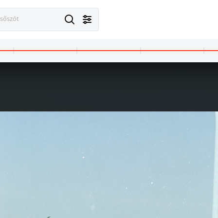
esőszót
udapest VI.
1969 · Budapest VI.
útja) 69-71., Magyar Képzőművészeti Főiskola (később Magyar Képzőművészeti Egyetem) és az Állami Bábszínház épülete.
Andrássy út (Népköztársaság útja) 69-71., Magyar Képzőművészeti Főiskola (később Magyar Képzőművészeti Egyetem) és az Állami Bábszínház épülete.