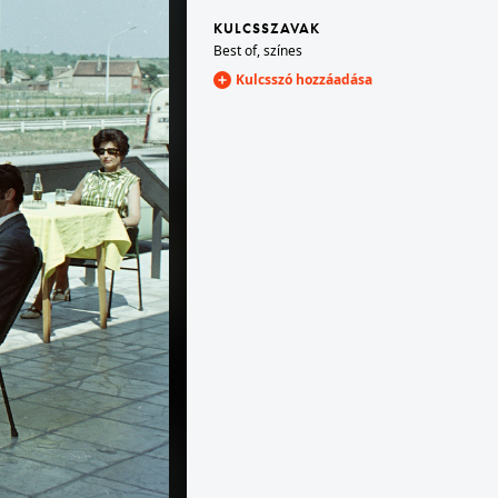
KULCSSZAVAK
Best of
,
színes
t VI.
1969 · Szántód
Kulcsszó hozzáadása
el automatája a csarnokban.
rév, az Utasellátó Vállalat büféje.
 V.
1969 · Budapest IX.
átó Vállalat büféje.
József Attila lakótelep, ABC Áruház a Lobogó utca - Napfény utca sarkán.