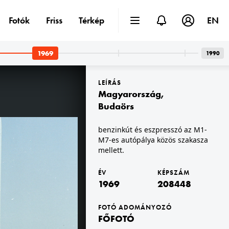
Fotók
Friss
Térkép
EN
1969
1990
LEÍRÁS
Magyarország
,
Budaörs
benzinkút és eszpresszó az M1-
M7-es autópálya közös szakasza
1969 · Budapest V.
1969 · Budapest V.
Váci utca a Vörösmarty tér felől a Kristóf tér felé nézve.
Váci utca a Kristóf tér felől nézve.
mellett.
ÉV
KÉPSZÁM
1969
208448
FOTÓ ADOMÁNYOZÓ
FŐFOTÓ