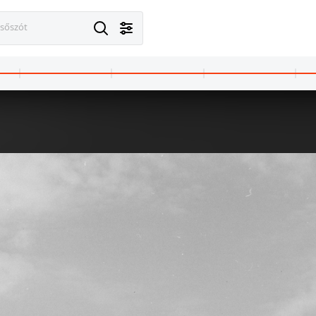
esőszót
st V.
1970 · Budapest VII.
1970 · Budapest 
zky út 36-38., Toldi mozi.
Erzsébet (Lenin) körút 8., Bástya mozi.
Kálvin tér, tűzfal a Múzeum utca és a Baross utca között, előtte a Főváro