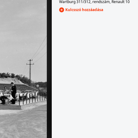
Wartburg 311/312
,
rendszám
,
Renault 10
Kulcsszó hozzáadása
II. · Óbuda
1970 · Budapest VII.,Budapest VIII.
ilmek hirdetőoszlopa a Miklós utcai autóbusz-végállomásnál.
a Thököly út, a Fővárosi Moziüzemi Vállalat (FŐMO) által forgalmazott filmek hirdetőoszlopa. Távolban a Keleti pályaudvar sziluetje a Baross téren.
1970
örő Áruház kirakata.