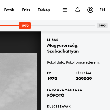
Fotók
Friss
Térkép
EN
1970
1990
LEÍRÁS
Magyarország
,
Szabadbattyán
Pokol dűlő, Pokol pince étterem.
VIII.
1970 · Vecsés
si Moziüzemi Vállalat (FŐMO) által forgalmazott film hirdetése.
Halmy József (Kun Béla) tér 1., a 4. sz Kun Béla Téri Általános Iskola (később Halmi Telepi Általános Iskola) előtt Goldmann György 1968-ban felállított Munkás című szobra.
ÉV
KÉPSZÁM
1970
209009
FOTÓ ADOMÁNYOZÓ
FŐFOTÓ
KULCSSZAVAK