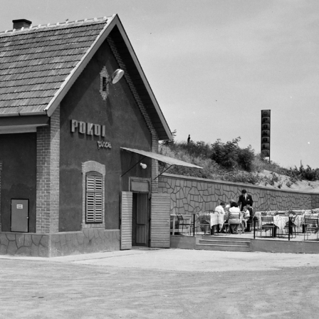
VII.,Budapest V.
1970 · Budapest III. · Óbuda
1970 · Budapest I
 Fővárosi Moziüzemi Vállalat (FŐMO) által forgalmazott film hirdetése.
Szentendrei út, a Fővárosi Moziüzemi Vállalat (FŐMO) által forgalmazott filmek hirdetőoszlopa Miklós utcai autóbusz-végállomáson.
Szentendrei út, a Fővárosi Moziüzemi Vállalat (FŐMO) által forgalmazott f
1970 · Budapest V.
1970 · Budapest V.
uház kirakata.
Kossuth Lajos utca 7-9., az Úttörő Áruház kirakata.
Kossuth Lajos utca 7-9., az Útt