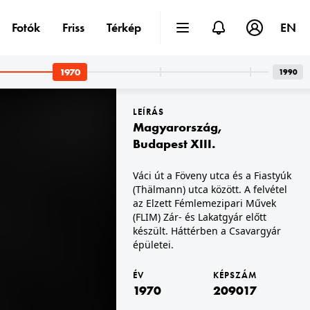
Fotók
Friss
Térkép
EN
1970
1990
LEÍRÁS
Magyarország
,
Budapest XIII.
Váci út a Föveny utca és a Fiastyúk
(Thälmann) utca között. A felvétel
1970 · Budapest V.
irakata.
Kossuth Lajos utca 7-9., az Úttörő Áruház kirakata.
az Elzett Fémlemezipari Művek
(FLIM) Zár- és Lakatgyár előtt
készült. Háttérben a Csavargyár
épületei.
ÉV
KÉPSZÁM
1970
209017