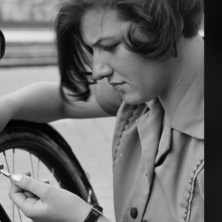
1970
 VIII.,Budapest IX.
1970 · Szabadbattyán
 felől nézve, szemben az Iparművészeti Múzeum.
Pokol dűlő, Pokol pince étterem.