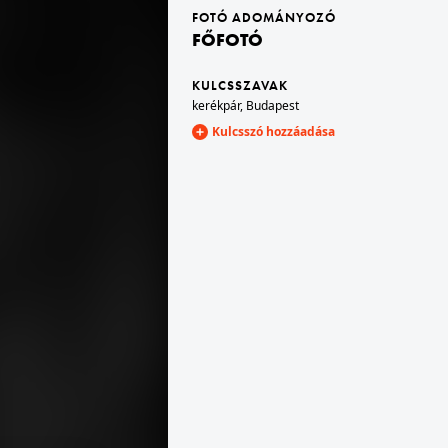
FOTÓ ADOMÁNYOZÓ
FŐFOTÓ
1970 · Budapest V.
Fehér Hajó utca 12-14., Dekorációs Áruház.
KULCSSZAVAK
kerékpár
,
Budapest
Kulcsszó hozzáadása
1970 · Szabadbattyán
Pokol dűlő, Pokol pince étterem.