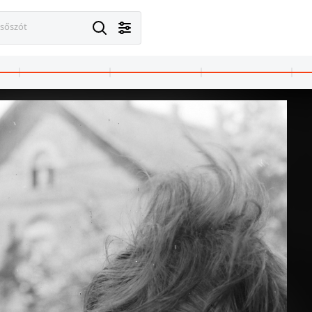
esőszót
,Budapest VIII.
1970 · Budapest VII.
1970 · Budapest V.
zlopa. Távolban a Keleti pályaudvar sziluetje a Baross téren.
Thököly út, a Fővárosi Moziüzemi Vállalat (FŐMO) által forgalmazott filmek hirdetőoszlopa a 24-es számú ház előtt.
Kossuth Lajos utca 7-9., az Úttörő Áruház k