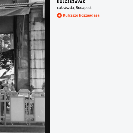
KULCSSZAVAK
cukrászda
,
Budapest
Kulcsszó hozzáadása
1972 · Budapest III.
ház.
Bécsi út, feljebb a Laborc utcánál a Radelkis Elektrokémiai Műszergyártó Szövetkezet épülete.
1972 · Budapest III. · Óbuda
Miklós tér, Selyemgombolyító.