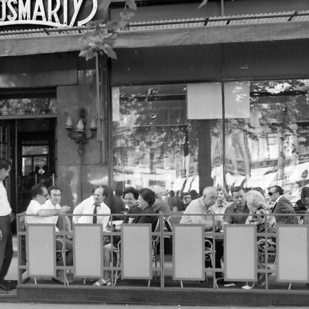
dapest IX.
1972 · Budapest IX.
tkezése. Háttérben balra a KÖJÁL (később ÁNTSZ, majd Nemzeti Népegészségügyi Központ) épületei, jobbra a református templom tornya.
Üllői út, FTC pálya, a stadion építkezése, szemben a klub
1972
1972 · Budapest III. · Óbuda
Miklós tér, Selyemgombolyító.