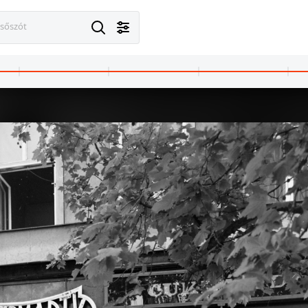
esőszót
Budapest VII.
1972 · Budapest VII.
t (Lenin) körút 49. Royal szálló.
Erzsébet (Lenin) körút 49. Royal szálló.