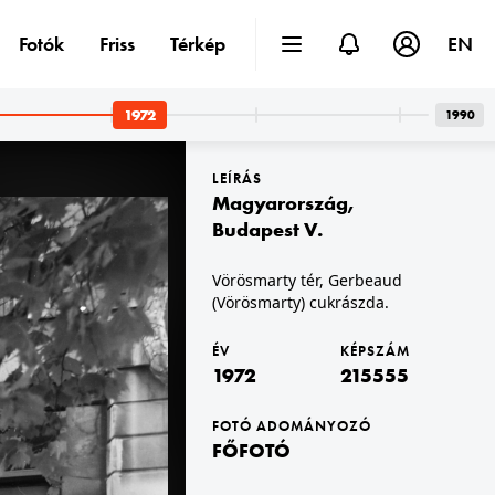
Fotók
Friss
Térkép
EN
1972
1990
LEÍRÁS
Magyarország
,
Budapest V.
Vörösmarty tér, Gerbeaud
(Vörösmarty) cukrászda.
1972 · Eger
Szálloda utca 1-3., Hotel Eger. Balra Pólya József festőművész megrongálódott kerámia faliképe.
ÉV
KÉPSZÁM
1972
215555
FOTÓ ADOMÁNYOZÓ
FŐFOTÓ