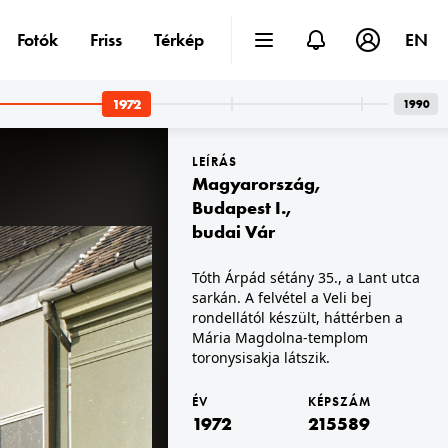
Fotók
Friss
Térkép
EN
1972
1990
LEÍRÁS
Magyarország
,
Budapest I.
,
budai Vár
1972 · Budapest XIV. · Városliget,Budapesti Nemzetközi Vásár
Tóth Árpád sétány 35., a Lant utca
az ÁFOR Ásványolajforgalmi Vállalat szabadtéri kiállítása és pavilonja.
sarkán. A felvétel a Veli bej
rondellától készült, háttérben a
Mária Magdolna-templom
toronysisakja látszik.
ÉV
KÉPSZÁM
1972
215589