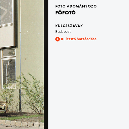
FOTÓ ADOMÁNYOZÓ
FŐFOTÓ
1972 · Budapest V.
elék Konzervgyár.
Szervita (Martinelli) téri irodaház, balra a Merkur Személygépkocsi Értékesítő Vállalat szalonja.
KULCSSZAVAK
Budapest
Kulcsszó hozzáadása
1972 · Budapest I.
Széchenyi Lánchíd, felújítási munkálatok. Balra a háttérben a Budavári Palota (korábban Királyi Palota).