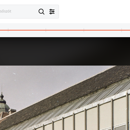
esőszót
2 · Budapest XV. · Újpalota
1972
1972
öz 4., Kavicsos Közi Általános Iskola, a "Lila iskola" (később László Gyula Gimnázium és Általános Iskola) aulája.