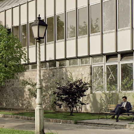
V. · Városliget,Budapesti Nemzetközi Vásár
1972 · Budapest XIV. · Városliget,Budapesti Nemzetközi Vásár
1972 · Dunakeszi
pari Művek szabadtéri kiállítása és pavilonja.
az AURAS Gyár szervizfelszereléseket bemutató kiállítása.
Vasút utca 11., Gyümölcs és Főz
· Budapest VIII.
1972
 út 68., balra a Leonardo da Vinci utca.