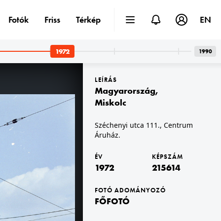
Fotók
Friss
Térkép
EN
1972
1990
LEÍRÁS
Magyarország
,
Miskolc
Széchenyi utca 111., Centrum
Áruház.
buda
1972
em.
ÉV
KÉPSZÁM
1972
215614
FOTÓ ADOMÁNYOZÓ
FŐFOTÓ