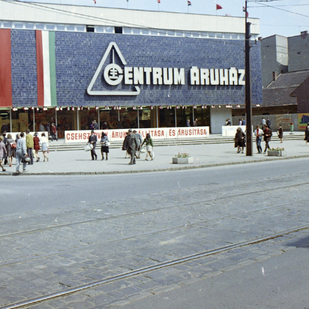
1972 · Budapest V.
1972 · Petőháza
Vörösmarty tér, balra az ORI (Országos Rendező Iroda) székháza.
cukorgyár.
dapest VII.
1972 · Budapest VII.
1972 · Budape
or 37. számú épület.
Városligeti fasor 37. számú épület.
Városligeti fasor 37. 