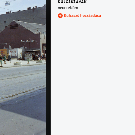
KULCSSZAVAK
neonreklám
Kulcsszó hozzáadása
1972 · Petőháza
cukorgyár.
st VII.
1972 · Bőcs
számú épület.
a Borsodi Sörgyár építkezése.