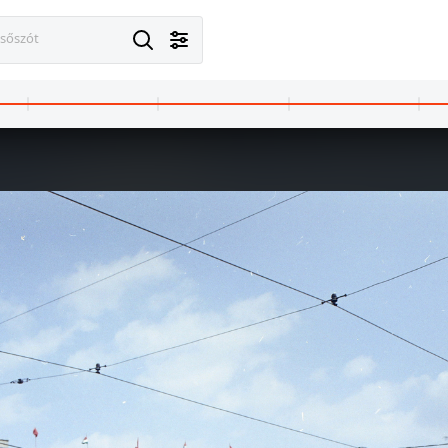
esőszót
1972 · Budapest XIV. · Városliget
1972 · Budapest III. · Ó
” épülete.
Fővárosi Nagycirkusz.
Fő tér 2., Postakocsi étter