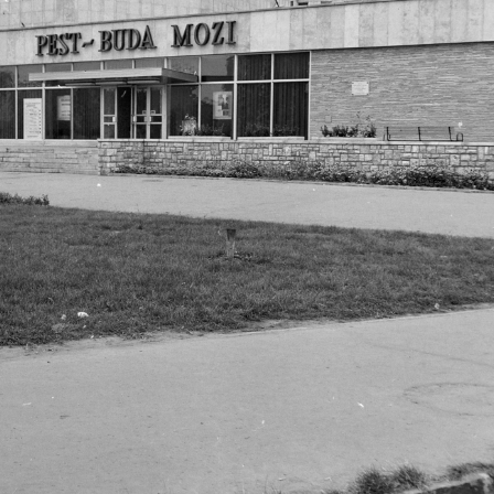
apest I.
1973 · Budapest VII.
1973 
ezső tér - Székely utca sarok.
Rákóczi út 36., a Lottó Áruház kirakata.
pesti alsó rakpart, 
1973 · Budapest XIII.
1973 · Budapest V.
ictor Hugo utca sarkán.
Hegedűs Gyula utca, szemben a 49 / 51. számú ház a Victor Hugo utca sarkán.
Eötvös tér, háttérben az Apáczai Csere János utca. Elől Bakos Ilona, mögötte balra Saáry Éva manöke