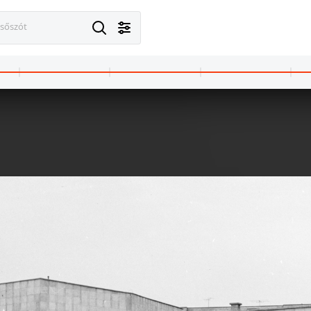
esőszót
Városliget
1973 · Budapest XIV. · Városliget
mpark főbejárata.
Állatkerti körút, a Vidámpark főbejárata.