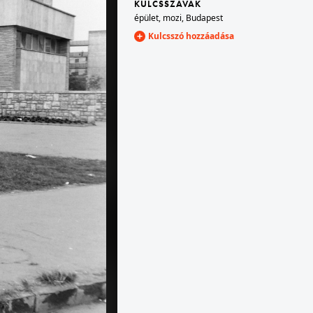
KULCSSZAVAK
épület
,
mozi
,
Budapest
Kulcsszó hozzáadása
· Budapest V.
1973 · Budapest V.
háttérben jobbra a Széchenyi Lánchíd. Balról: Bakos Ilona, Saáry Éva manökenek.
pesti alsó rakpart, háttérben jobbra a Széchenyi Lánchíd. Balról: Bakos Ilona, Saáry Éva manökenek.
1973 · Budapest VII.
n.
Erzsébet (Lenin) körút 19., a Lakberendezési Áruház kirakata.