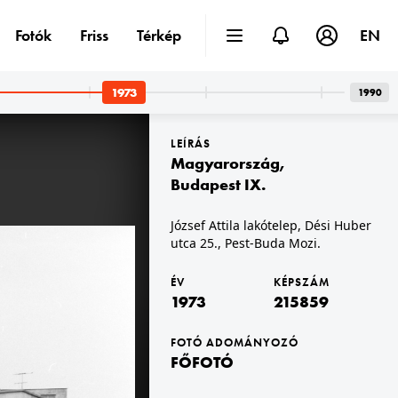
Fotók
Friss
Térkép
EN
1973
1990
LEÍRÁS
Magyarország
,
Budapest IX.
József Attila lakótelep, Dési Huber
utca 25., Pest-Buda Mozi.
1973
ÉV
KÉPSZÁM
1973
215859
FOTÓ ADOMÁNYOZÓ
FŐFOTÓ