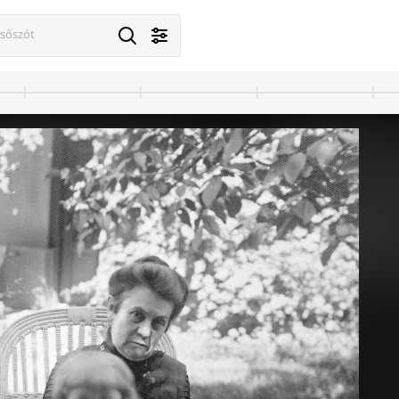
esőszót
· Budapest I.
1912 · Budapest I.
bet híd budai hídfő.
Erzsébet híd budai hídfő.