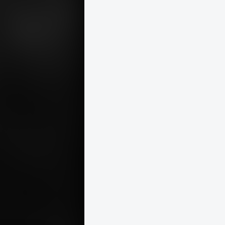
1912 · Budapest I. · Gellérthegy
Bérc utcai nyaraló terasza, balról Schoch Frigyes.
1912
1912 · Budapest I.
Attila út 35. (Attila körút 2.), Lakatos Artúr festő és iparművész, feleségével, Visy Erzsébettel. Középen Visy Masa portréja látható.