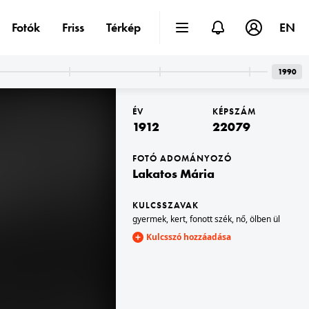
Fotók
Friss
Térkép
EN
1990
ÉV
KÉPSZÁM
1912
22079
FOTÓ ADOMÁNYOZÓ
Lakatos Mária
1912 · Budapest V.
Dunakorzó és a Petőfi tér az Erzsébet hídról nézve.
KULCSSZAVAK
gyermek
,
kert
,
fonott szék
,
nő
,
ölben ül
Kulcsszó hozzáadása