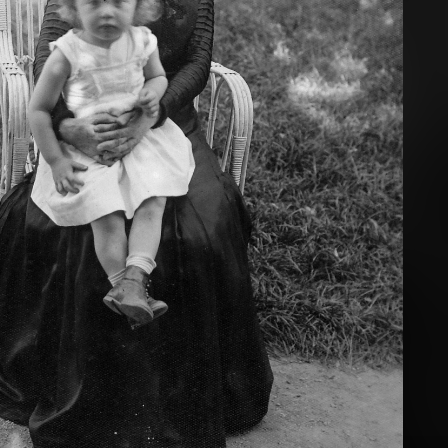
· Budapest V.
1912 · Budapest V.,Budapest VI.
 tere (Kígyó tér), Párizsi udvar, előtte Werbőczy István szobra.
Deák Ferenc tér, Anker-ház.
1912