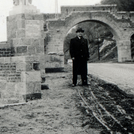
· Lengyelország
1939 · Lengyelország
l katonai alakulat 1939. szeptemberében.
lengyel katonák 1939. szeptemberébe
1939
1939