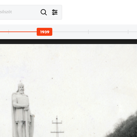
esőszót
1939
 Lengyelország
1939 · Lengyelország
 katonai alakulat 1939. szeptemberében.
lengyel katonai alakulat 1939. szeptemb