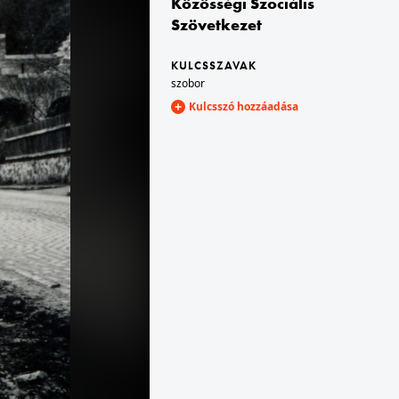
Közösségi Szociális
Szövetkezet
1939 · Lengyelország
n.
Lengyel légvédelmi alakulat 1939. szeptemberében.
KULCSSZAVAK
szobor
Kulcsszó hozzáadása
1939