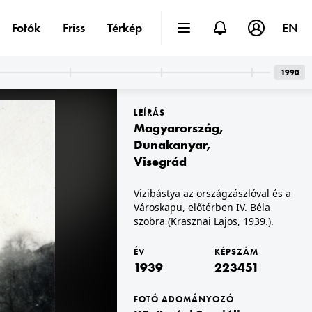
Fotók
Friss
Térkép
EN
1990
LEÍRÁS
Magyarország
,
Dunakanyar
,
Visegrád
1939 · Lengyelország
Vizibástya az országzászlóval és a
erében.
lengyel katonai alakulat 1939. szeptemberében.
Városkapu, előtérben IV. Béla
szobra (Krasznai Lajos, 1939.).
ÉV
KÉPSZÁM
1939
223451
FOTÓ ADOMÁNYOZÓ