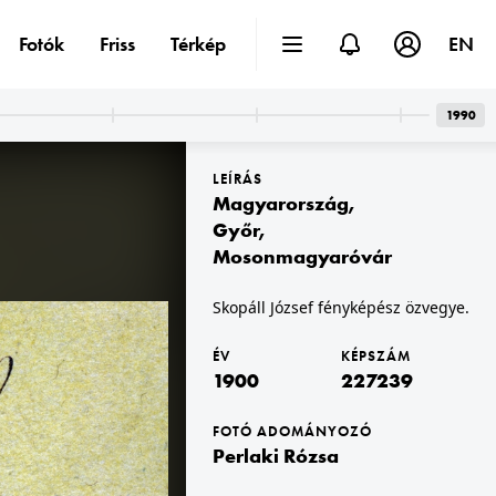
Fotók
Friss
Térkép
EN
1990
LEÍRÁS
Magyarország
,
Győr
,
Mosonmagyaróvár
1900
Skopáll József fényképész özvegye.
ÉV
KÉPSZÁM
1900
227239
FOTÓ ADOMÁNYOZÓ
Perlaki Rózsa