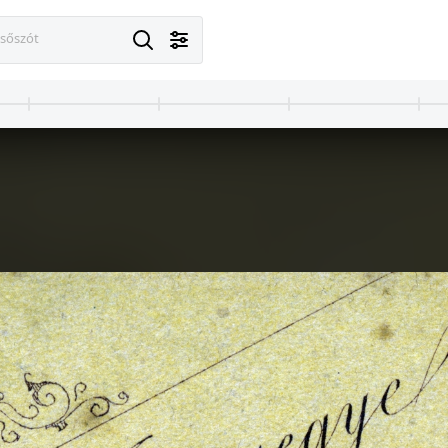
esőszót
900
1900
1900