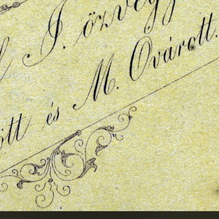
0 · Budapest VII.
1900
1900 · Podolin
 12., mészáros és hentes üzlet portálja. A felvétel 1898-ban készült.
a Piarista templom és kolostor.
1900 · Pozsony
1900 · Pozsony
1900 · P
Promenade 2., Kozics fényképész.
Promenade 2., Kozics fényképész.
Promenade 34., F