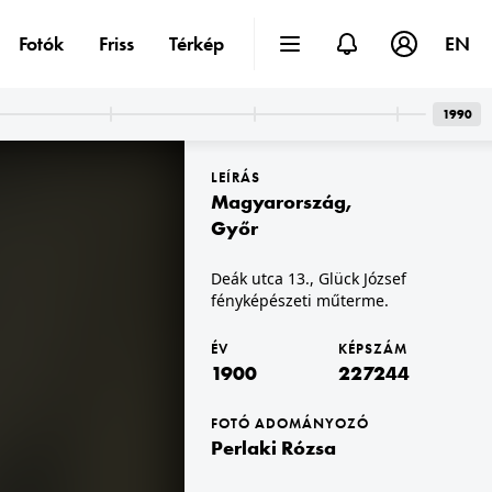
Fotók
Friss
Térkép
EN
1990
LEÍRÁS
Magyarország
,
Győr
Deák utca 13., Glück József
fényképészeti műterme.
1900 · Podolin
a Piarista templom és kolostor.
ÉV
KÉPSZÁM
1900
227244
FOTÓ ADOMÁNYOZÓ
Perlaki Rózsa