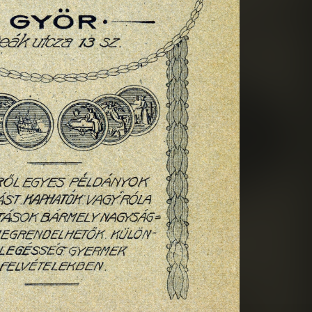
1900 · Komárom
1900 · Pozsony
19
Promenade 2., Kozics fényképész.
Promen
1900 · Komárom
1900 · Pozsony
1900 · Kom
Nádor utca, a görög keletiek temploma udvarában, Wittmann Nándor fényképész.