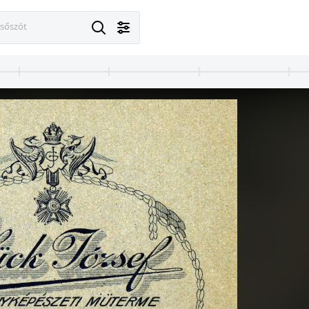
esőszót
1900
1900 · Budapest VII.
1900
Izabella utca 12., mészáros és hentes üzlet portálja. A felvétel 1898-ban készült.