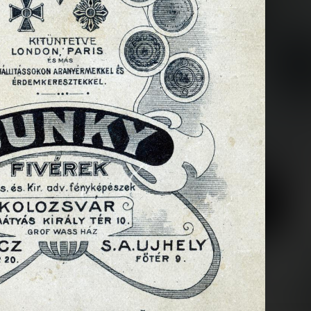
1904
1905
1905
A kép forrását kérjük így adja meg: Fortepan / BFL XIV.380 Karafiáth Jenő iratai / Szekfű András adománya
A kép forrását kérjük így
1905
1905
lyi Mihály.