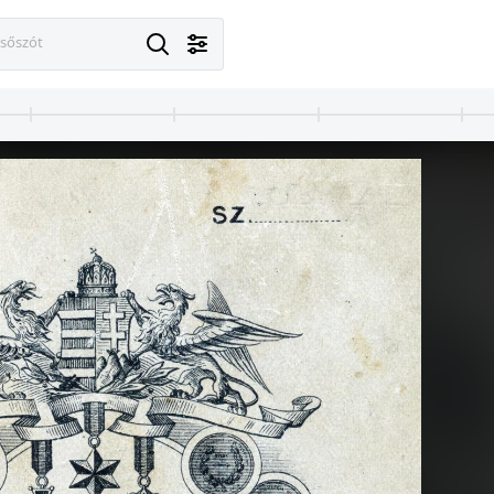
esőszót
1904
1904
1904
az épület bejáratánál.