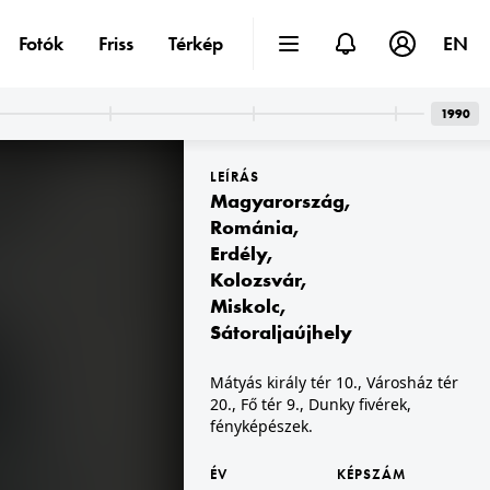
Fotók
Friss
Térkép
EN
1990
LEÍRÁS
Magyarország
,
Románia
,
Erdély
,
Kolozsvár
,
1904
Miskolc
,
Sátoraljaújhely
Mátyás király tér 10., Városház tér
20., Fő tér 9., Dunky fivérek,
fényképészek.
ÉV
KÉPSZÁM