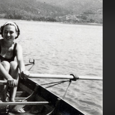
1926
1926 · Budapest III.
Csillaghegyi strandfürdő.