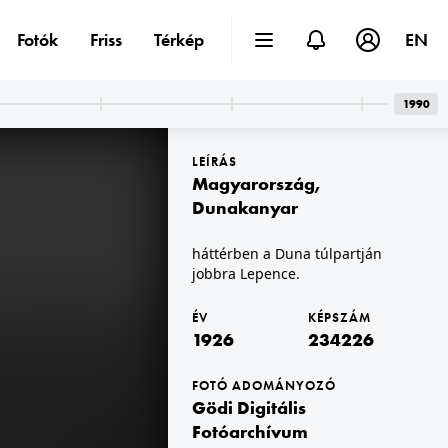
Fotók
Friss
Térkép
EN
1990
LEÍRÁS
Magyarország
,
Dunakanyar
háttérben a Duna túlpartján
jobbra Lepence.
1926
ÉV
KÉPSZÁM
1926
234226
FOTÓ ADOMÁNYOZÓ
Gödi Digitális
Fotóarchívum