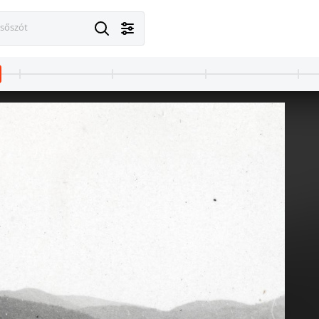
esőszót
1926