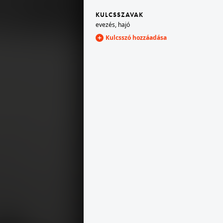
KULCSSZAVAK
1926
evezés
,
hajó
Kulcsszó hozzáadása
1926 · Budapest V.
1926
Belgrád (Ferenc József) rakpart, háttérben az 3-4. és a 2. számú ház.