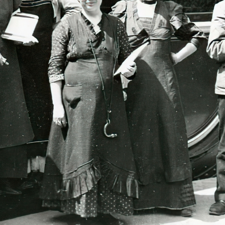
14 · Budapest V.
1914 · Budapest
os utca - Károly körút sarok. Ferenc József születésnapja alkalmával tartott "katona-nap", adománygyűjtés a hadbavonult katonák családjai javára.
férfiak egy mozgósítási hírdetmény előtt az I. világháború kitörése után 1914. július végén - aug
· Budapest
1914 · Budapest XIII.
y gyűjtése katonáknak, halomba rakott cukros zsákok.
Váci út 89., ingyen ebédért sorban állók az elemi iskola előtt, az 1914. augusztus 30-án megnyitott, Weiss Man