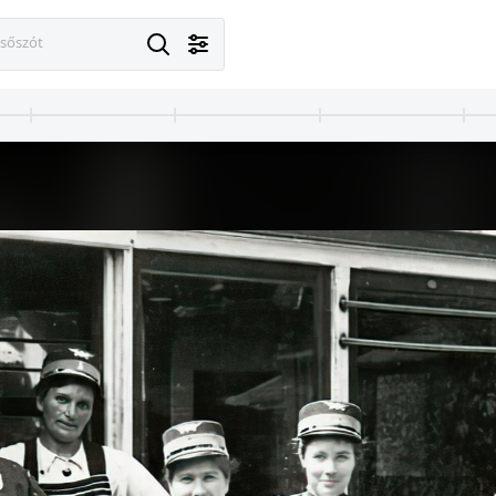
esőszót
· Budapest XIV.
1914 · Budapest V.,Budapest VI.
a, háttérben a Stefánia út házai, jobbra a Földttani Intézet. Népfelkelő zászlóalj eskütétele 1914. szeptember 5-én.
Deák Ferenc tér, jobbra az Anker-ház. Szemben a Bajcsy Zsilinszky út (a felvétel 1914 októberében készült, ekkor változott Váci körútról Vilmos császár