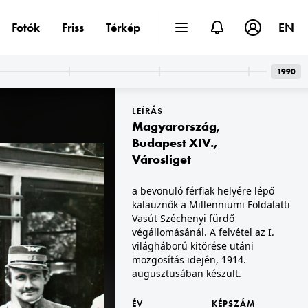
Fotók
Friss
Térkép
EN
1990
LEÍRÁS
Magyarország
,
Budapest XIV.
,
Városliget
1914 · Budapest XIV.
a bevonuló férfiak helyére lépő
 útra az elnevezés).
Millenáris pálya, háttérben a Stefánia út házai, jobbra a Földttani Intézet. Népfelkelő zászlóalj eskütétele és zászlószentelése 1914. szeptember 5-én. (A zászló Budapest főváros ajándéka volt)
kalauznők a Millenniumi Földalatti
Vasút Széchenyi fürdő
végállomásánál. A felvétel az I.
világháború kitörése utáni
mozgosítás idején, 1914.
augusztusában készült.
ÉV
KÉPSZÁM