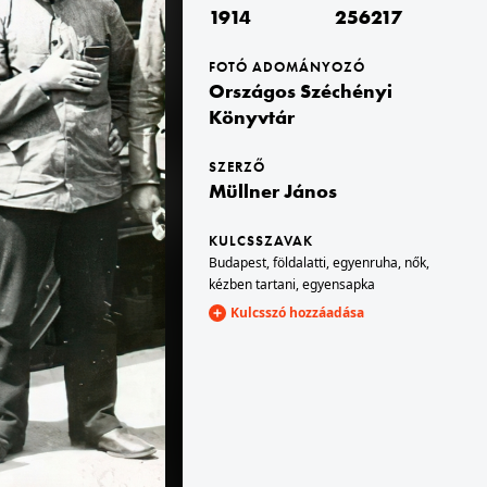
1914
256217
1914 · Budapest
FOTÓ ADOMÁNYOZÓ
usztus elején.
férfiak egy mozgósítási hírdetmény előtt az I. világháború kitörése után 1914. július végén - augusztus elején.
Országos Széchényi
Könyvtár
SZERZŐ
Müllner János
KULCSSZAVAK
Budapest
,
földalatti
,
egyenruha
,
nők
,
kézben tartani
,
egyensapka
1914 · Budapest
Kulcsszó hozzáadása
fréd népkonyha előtt.
analfabéta katonák tanfolyama.