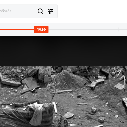
esőszót
1939
· Varsó
1939 · Lengyelország
ipie 72., baptista templom, német hadifoglyok. A felvétel 1939. szeptember elején készült.