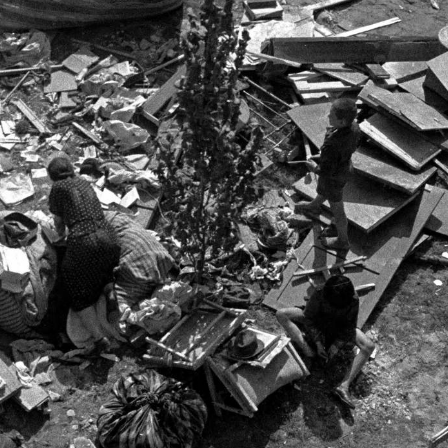
· Varsó
1939 · Varsó
Marszalka Józefa Pilsudskiego.
Szász Palota.
1939 · Varsó
1939 · Varsó
plac Stanisława Małachowskiego, Pomnik Peowiaka / pomnik Poległych Żołnierzy Polskiej Organizacji Wojskowej (Edward Wittig, 1933.). Háttérben jobbra a Zachęta Narodowa Galeria Sztuki.
plac Stanisława Małachowskiego, Pomnik Peowiaka / pomnik Poległych Żołnierzy Polskiej