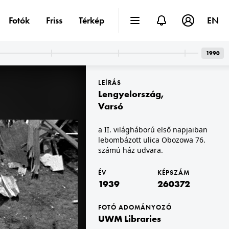
Fotók
Friss
Térkép
EN
1990
LEÍRÁS
Lengyelország
,
Varsó
a II. világháború első napjaiban
lebombázott ulica Obozowa 76.
1939 · Varsó
ulica Grochowska az ulica Lubelska felől, jobbra az ulica Grochowska 355. A felvétel 1939. szeptember elején, a város bombázása idején készült.
számú ház udvara.
ÉV
KÉPSZÁM
1939
260372
FOTÓ ADOMÁNYOZÓ
UWM Libraries