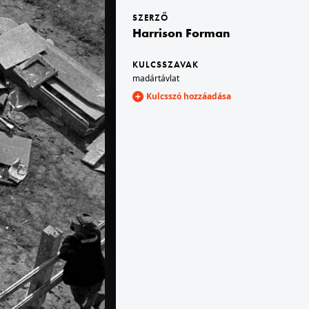
SZERZŐ
Harrison Forman
1939 · Varsó
Szász Palota.
KULCSSZAVAK
madártávlat
Kulcsszó hozzáadása
1939 · Varsó
 Organizacji Wojskowej (Edward Wittig, 1933.). Háttérben jobbra a Zachęta Narodowa Galeria Sztuki.
a felvétel a Szász Palota előtt készült, Józef Antoni Poniatowski lengyel herceg, francia marsall lovasszobra (Bertel Thorvaldsen, 1923.).