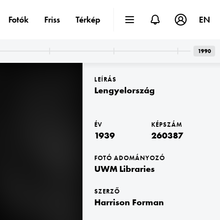
Fotók
Friss
Térkép
EN
1990
LEÍRÁS
Lengyelország
ÉV
KÉPSZÁM
1939
260387
1939 · Varsó
1939 · Varsó
szárnya előtt.
a férfi nyakában gázálarc tartó doboz látható. A felvétel 1939 szeptemberében, a német légierő bombázása idején készült.
1939. augusztus 30-i keltezésű mozgosítási plakát.
FOTÓ ADOMÁNYOZÓ
UWM Libraries
SZERZŐ
Harrison Forman