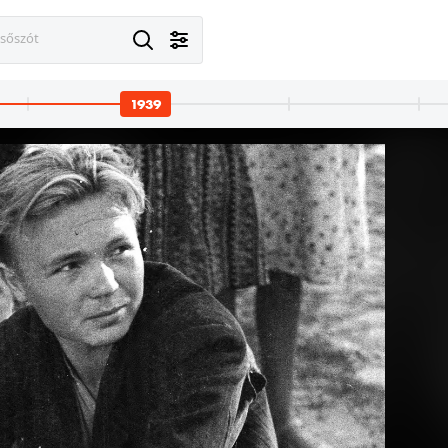
esőszót
1939
· Varsó
1939 · Varsó
orú első napjaiban ledobott bomba tölcsére az ulica Obozowa 74. számú ház ulica Bolecha felőli szárnya előtt.
a II. világháború első napjaiban ledobott bomba tölcsére az ulica Obozowa 74. számú ház ulica Bolecha felőli 