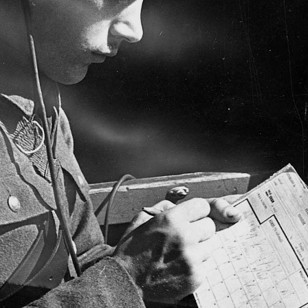
 · Varsó
1939 · Varsó
1939 · Varsó
z Palota.
Szász Palota.
Szász Palota.
 · Varsó
1939 · Varsó
a Wierzbowa, balra a Brühl-palota.
ulica Obozowa, háttérben a II. világháború első napjaiban lebombázott 74.