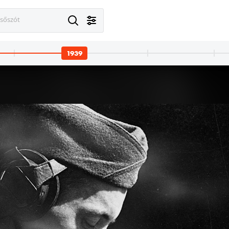
esőszót
1939
· Varsó
1939 · Varsó
ső napjaiban lebombázott ulica Obozowa 76. számú ház udvara, jobbra a 74-es számú ház ulica Bolecha felőli szárnya, előtte egy elkerített bombatölcsér.
a II. világháború első napjaiban bombázott épület az ulica O