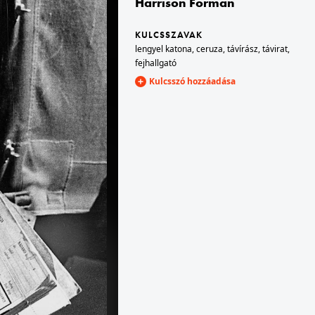
Harrison Forman
KULCSSZAVAK
1939 · Varsó
lengyel katona
,
ceruza
,
távírász
,
távirat
,
varsói rendőrnő.
fejhallgató
Kulcsszó hozzáadása
1939 · Lengyelország
 számú épület.