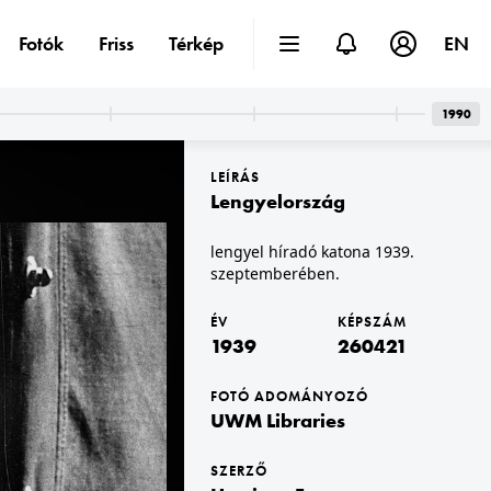
Fotók
Friss
Térkép
EN
1990
LEÍRÁS
Lengyelország
lengyel híradó katona 1939.
szeptemberében.
1939 · Varsó
bozowa-n.
Szász Palota.
ÉV
KÉPSZÁM
1939
260421
FOTÓ ADOMÁNYOZÓ
UWM Libraries
SZERZŐ