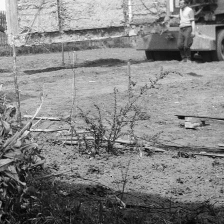
1958
1958
1958
1958 · Budapest XIV
Egressy út, felvonulásra induló dolgozók a Po