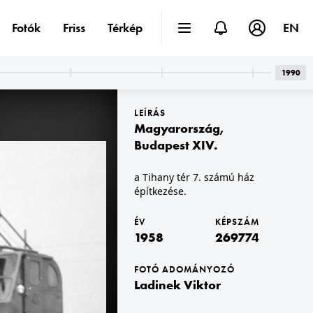
Fotók
Friss
Térkép
EN
1990
LEÍRÁS
Magyarország
,
Budapest XIV.
a Tihany tér 7. számú ház
építkezése.
1958 · Budapest XIV.
1958 · Budapest XIV.
én készült.
Egressy út 35-51., a felvétel a Posta Központi Járműtelepén készült.
Egressy út 35-51., a felvétel a Posta Központi Járműtelepén készült.
ÉV
KÉPSZÁM
1958
269774
FOTÓ ADOMÁNYOZÓ
Ladinek Viktor