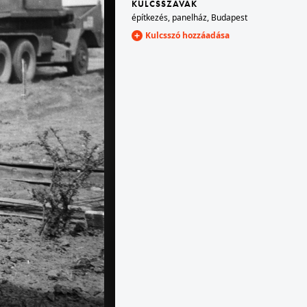
KULCSSZAVAK
építkezés
,
panelház
,
Budapest
Kulcsszó hozzáadása
1958
.
1958 · Budapest XIV.
sta Központi Járműtelepe előtt.
Egressy út, felvonulásra induló dolgozók a Posta Központi Járműtelepe előtt.