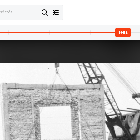
esőszót
1958
 · Budapest XIV.
1958 · Budapest XIV.
 út 35-51., a felvétel a Posta Központi Járműtelepén készült.
Egressy út 35-51., a felvétel a Posta Központi Járműtelep