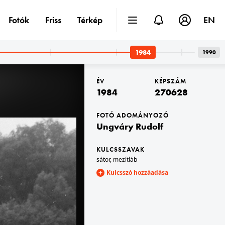
Fotók
Friss
Térkép
EN
1984
1990
ÉV
KÉPSZÁM
1984
270628
FOTÓ ADOMÁNYOZÓ
Ungváry Rudolf
1984
KULCSSZAVAK
sátor
,
mezítláb
Kulcsszó hozzáadása