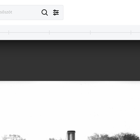
esőszót
· Budapest XIV. · Városliget
1903 · Budapest XIV. · Városliget
egéje szoborcsoport és szökőkút Mátray Lajos György szobrászművész alkotása (1896).
a Műcsarnok a későbbi Hősök terén.