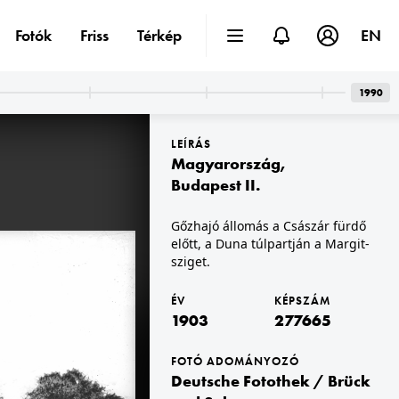
Fotók
Friss
Térkép
EN
1990
LEÍRÁS
Magyarország
,
Budapest II.
Gőzhajó állomás a Császár fürdő
előtt, a Duna túlpartján a Margit-
1903 · Budapest I.
a Királyi Palota (később Budavári Palota) és a Várkert rakpart házsora a pesti oldal felől nézve.
sziget.
ÉV
KÉPSZÁM
1903
277665
FOTÓ ADOMÁNYOZÓ
Deutsche Fotothek / Brück