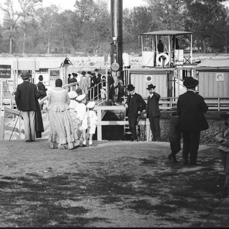
apest I. · budai Vár
1903 · Budapest V.
1903 · Budapest I. · budai Vár
1903 · Buda
vári Palota), Oroszlános kapu, háttérben a Nagy udvar.
Széchenyi István (Ferenc József) tér, Deák Ferenc szobra (Huszár Adolf, 1887.), háttérben a Lloyd-palota.
Savoyai terasz, Savoyai Jenő lovasszobra (Róna József, 1899.) a Királyi Palota (később Budavári Palota) előtt..
József nádor (József) tér, József nádor szobra (
I. · budai Vár
1903 · Budapest I.
1903 · Budapest I. 
a (később Budavári Palota) előtt. Háttérben a Sándor-palota.
Hunyadi János (Főherceg Albrecht) út, balra a budai Vár keleti támfala. Háttérben a Mátyás-templom és a Halászbástya.
Dísz tér, Honvéd-szobor (Zala