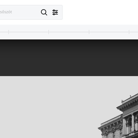
esőszót
1905 · Budapest II.,Budapest V.
1905 · Márama
budai alsó rakpart, a Duna túlpartján az Országház.
Főtér 16., ifj. Osztapovics Ferenc fényképé