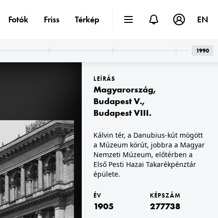
Fotók
Friss
Térkép
EN
1990
LEÍRÁS
Magyarország
,
Budapest V.
,
Budapest VIII.
rossziget
1905
1905 · Budapest IX.
Kálvin tér, a Danubius-kút mögött
szeti és festészeti műterme.
Üllői út 41., Donáth fényképészeti műterme.
a Múzeum körút, jobbra a Magyar
Nemzeti Múzeum, előtérben a
Első Pesti Hazai Takarékpénztár
épülete.
ÉV
KÉPSZÁM
1905
277738